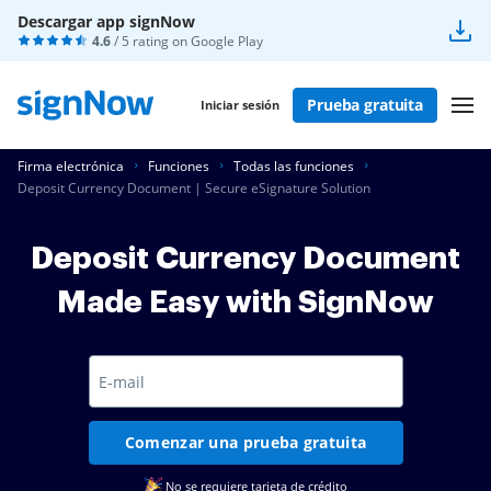
Descargar app signNow
4.6
/ 5 rating on
Google Play
Prueba gratuita
Iniciar sesión
Firma electrónica
Funciones
Todas las funciones
Deposit Currency Document | Secure eSignature Solution
Deposit Currency Document
Made Easy with SignNow
Comenzar una prueba gratuita
No se requiere tarjeta de crédito