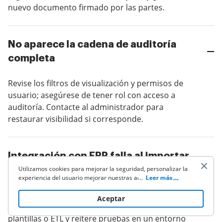
nuevo documento firmado por las partes.
No aparece la cadena de auditoría
completa
Revise los filtros de visualización y permisos de
usuario; asegúrese de tener rol con acceso a
auditoría. Contacte al administrador para
restaurar visibilidad si corresponde.
Integración con ERP falla al importar
Utilizamos cookies para mejorar la seguridad, personalizar la
métadatos
experiencia del usuario mejorar nuestras actividades de
...
Leer más
marketing (incluyendo la cooperación con nuestros socios de
Valide mapeo de campos entre sistemas y
terceros) y para otros usos comerciales. Haz clic
aquí
para
Aceptar
leer nuestra política de cookies. Al hacer clic en "Aceptar"
formato de exportación (CSV/JSON). Ajuste
aceptas el uso de cookies.
plantillas o ETL y reitere pruebas en un entorno