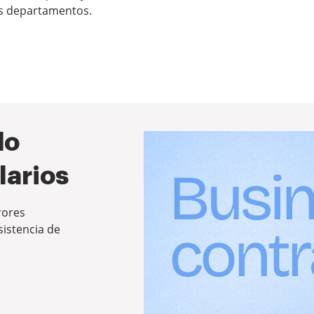
es departamentos.
do
larios
rores
istencia de