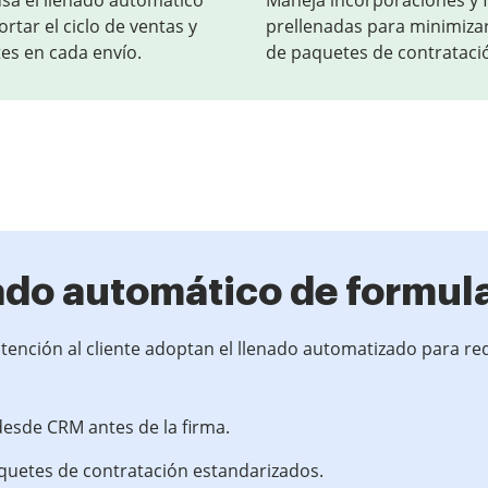
sa el llenado automático
Maneja incorporaciones y fo
rtar el ciclo de ventas y
prellenadas para minimizar
es en cada envío.
de paquetes de contratació
ado automático de formul
ención al cliente adoptan el llenado automatizado para re
desde CRM antes de la firma.
uetes de contratación estandarizados.