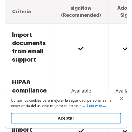
signNow
Adob
Criteria
(Recommended)
Sign
Import
documents
from email
support
HIPAA
compliance
Available
Availab
options
Utilizamos cookies para mejorar la seguridad, personalizar la
experiencia del usuario mejorar nuestras actividades de
...
Leer más
marketing (incluyendo la cooperación con nuestros socios de
terceros) y para otros usos comerciales. Haz clic
aquí
para
Aceptar
Mobile app
leer nuestra política de cookies. Al hacer clic en "Aceptar"
aceptas el uso de cookies.
import