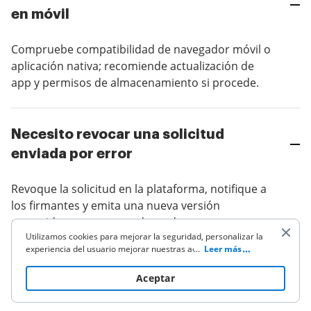
en móvil
Compruebe compatibilidad de navegador móvil o
aplicación nativa; recomiende actualización de
app y permisos de almacenamiento si procede.
Necesito revocar una solicitud
enviada por error
Revoque la solicitud en la plataforma, notifique a
los firmantes y emita una nueva versión
corregida con campos adecuados.
Utilizamos cookies para mejorar la seguridad, personalizar la
experiencia del usuario mejorar nuestras actividades de
...
Leer más
marketing (incluyendo la cooperación con nuestros socios de
Cómo garantizar cumplimiento HIPAA
terceros) y para otros usos comerciales. Haz clic
aquí
para
Aceptar
leer nuestra política de cookies. Al hacer clic en "Aceptar"
o FERPA
aceptas el uso de cookies.