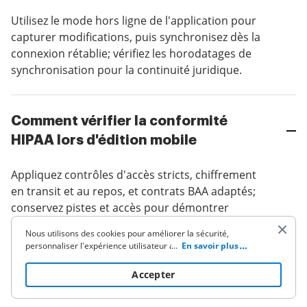
Utilisez le mode hors ligne de l'application pour
capturer modifications, puis synchronisez dès la
connexion rétablie; vérifiez les horodatages de
synchronisation pour la continuité juridique.
Comment vérifier la conformité
HIPAA lors d'édition mobile
Appliquez contrôles d'accès stricts, chiffrement
en transit et au repos, et contrats BAA adaptés;
conservez pistes et accès pour démontrer
conformité lors d'audits.
Nous utilisons des cookies pour améliorer la sécurité,
personnaliser l'expérience utilisateur améliorer nos activités
...
En savoir plus
de marketing (y compris la coopération avec nos partenaires
de tiers) et pour une autre utilisation commerciale. Cliquez
ici
Accepter
pour lire notre politique de cookies. En cliquant sur «
Accepter » vous acceptez l'utilisation des cookies.