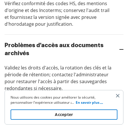
Vérifiez conformité des codes HS, des mentions
d'origine et des Incoterms; conservez l'audit trail
et fournissez la version signée avec preuve
d'horodatage pour justification.
Problèmes d'accès aux documents
archivés
Validez les droits d'accès, la rotation des clés et la
période de rétention; contactez l'administrateur
pour restaurer l'accès à partir des sauvegardes
redondantes si nécessaire.
Nous utilisons des cookies pour améliorer la sécurité,
personnaliser l'expérience utilisateur améliorer nos activités
...
En savoir plus
de marketing (y compris la coopération avec nos partenaires
Différences de montants après
de tiers) et pour une autre utilisation commerciale. Cliquez
ici
Accepter
conversion
pour lire notre politique de cookies. En cliquant sur «
Accepter » vous acceptez l'utilisation des cookies.