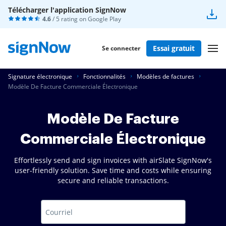
Télécharger l'application SignNow
4.6
/ 5 rating on
Google Play
Essai gratuit
Se connecter
Signature électronique
Fonctionnalités
Modèles de factures
Modèle De Facture Commerciale Électronique
Modèle De Facture
Commerciale Électronique
Effortlessly send and sign invoices with airSlate SignNow's
user-friendly solution. Save time and costs while ensuring
secure and reliable transactions.