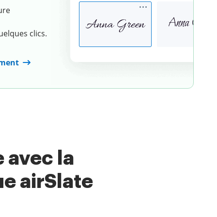
ure
elques clics.
ument
 avec la
e airSlate