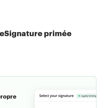
 eSignature primée
Choisissez un document
propre