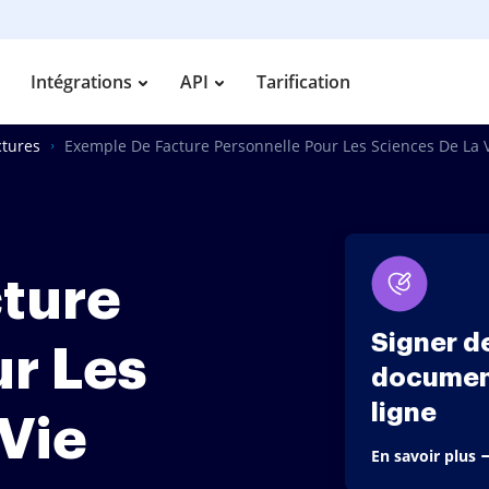
Intégrations
API
Tarification
ctures
Exemple De Facture Personnelle Pour Les Sciences De La 
ture
Signer d
ur Les
documen
ligne
Vie
En savoir plus