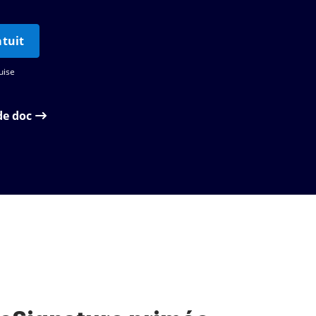
tuit
uise
de doc