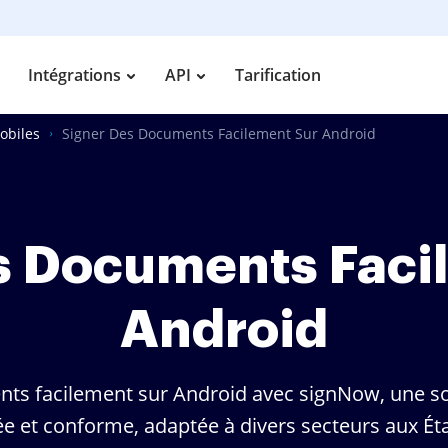
Intégrations
API
Tarification
obiles
Signer Des Documents Facilement Sur Android
s Documents Faci
Android
ts facilement sur Android avec signNow, une so
ée et conforme, adaptée à divers secteurs aux Éta