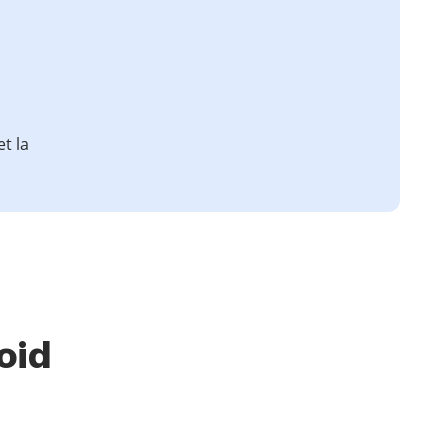
t la
oid