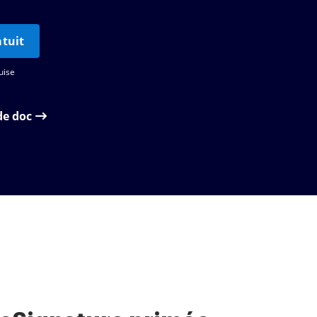
tuit
uise
de doc