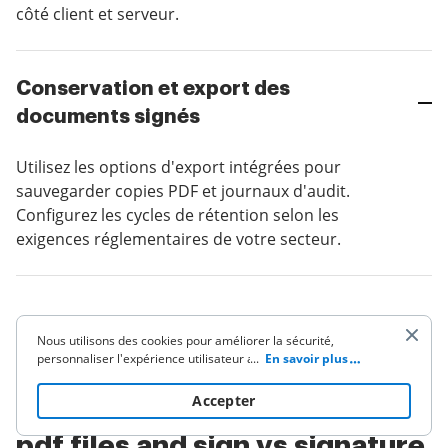
côté client et serveur.
Conservation et export des
documents signés
Utilisez les options d'export intégrées pour
sauvegarder copies PDF et journaux d'audit.
Configurez les cycles de rétention selon les
exigences réglementaires de votre secteur.
Nous utilisons des cookies pour améliorer la sécurité,
personnaliser l'expérience utilisateur améliorer nos activités
...
En savoir plus
Comparatif synthétique :
de marketing (y compris la coopération avec nos partenaires
de tiers) et pour une autre utilisation commerciale. Cliquez
ici
Accepter
upload a document upload
pour lire notre politique de cookies. En cliquant sur «
Accepter » vous acceptez l'utilisation des cookies.
pdf files and sign vs signature