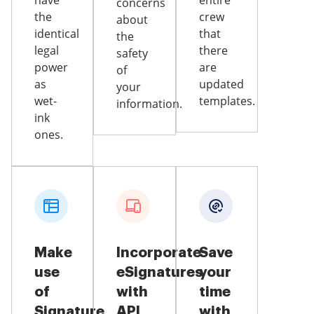
have
entire
concerns
the
crew
about
identical
that
the
legal
there
safety
power
are
of
as
updated
your
wet-
templates.
information.
ink
ones.
Make
Incorporate
Save
use
eSignatures
your
of
with
time
Signature
API
with