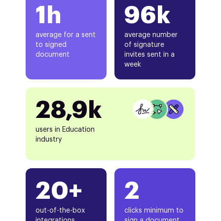
1h
96k
average for a sent
average number
to signed
of signature
document
invites sent in a
week
28,9k
users in Education
industry
20+
2
out-of-the-box
clicks minimum to
integrations
sign a document