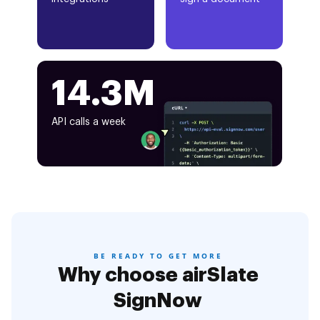
14.3M
API calls a week
BE READY TO GET MORE
Why choose airSlate
SignNow