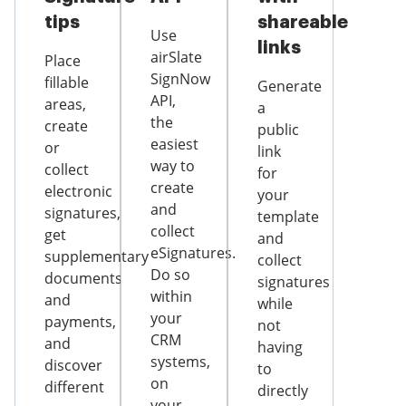
tips
shareable
Use
links
airSlate
Place
SignNow
fillable
Generate
API,
areas,
a
the
create
public
easiest
or
link
way to
collect
for
create
electronic
your
and
signatures,
template
collect
get
and
eSignatures.
supplementary
collect
Do so
documents
signatures
within
and
while
your
payments,
not
CRM
and
having
systems,
discover
to
on
different
directly
your