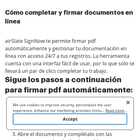
Cómo completar y firmar documentos en
línea
airSlate SignNow te permite firmar pdf
automáticamente y gestionar tu documentación en
línea con acceso 24/7 a tus registros. La herramienta
cuenta con una interfaz fácil de usar, por lo que solo te
llevará un par de clics completar tu trabajo.
Sigue los pasos a continuación
para firmar pdf automáticamente:
Inicia sesión en tu cuenta de airSlate SignNow o
We use cookies to improve security, personalize the user
experience, enhance our marketing activities (including
...
Read more
...
créala y comienza una
prueba gratuita
.
cooperating with our 3rd party partners) and for other business
Haz clic en el botón
Subir o Crear
para agregar
Accept
use. Read our
Cookie Policy
to learn more. By clicking "Accept"
un archivo que requiera eSigning.
you agree to the use of cookies.
Abre el documento y complétalo con las