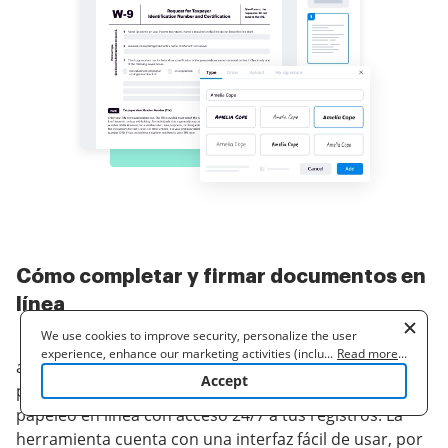
Cómo completar y firmar documentos en
línea
We use cookies to improve security, personalize the user
experience, enhance our marketing activities (including
...
Read more
...
airSlate SignNow te permite optimizar rápidamente el
cooperating with our 3rd party partners) and for other business
Accept
programa de firma de documentos y manejar tu
use. Read our
Cookie Policy
to learn more. By clicking "Accept"
you agree to the use of cookies.
papeleo en línea con acceso 24/7 a tus registros. La
herramienta cuenta con una interfaz fácil de usar, por