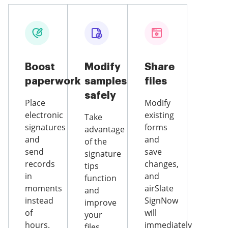
Boost
Modify
Share
paperwork
samples
files
safely
Place
Modify
electronic
existing
Take
signatures
forms
advantage
and
and
of the
send
save
signature
records
changes,
tips
in
and
function
moments
airSlate
and
instead
SignNow
improve
of
will
your
hours.
immediately
files