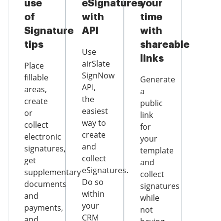
use
eSignatures
your
of
with
time
Signature
API
with
tips
shareable
Use
links
airSlate
Place
SignNow
fillable
Generate
API,
areas,
a
the
create
public
easiest
or
link
way to
collect
for
create
electronic
your
and
signatures,
template
collect
get
and
eSignatures.
supplementary
collect
Do so
documents
signatures
within
and
while
your
payments,
not
CRM
and