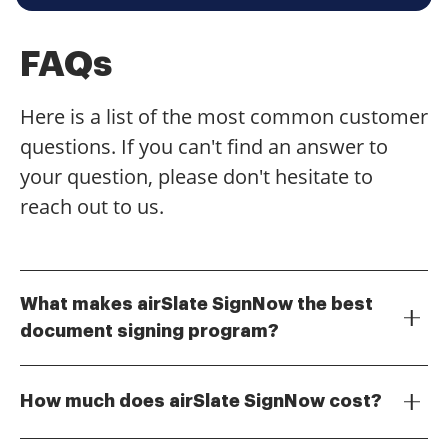
FAQs
Here is a list of the most common customer
questions. If you can't find an answer to
your question, please don't hesitate to
reach out to us.
What makes airSlate SignNow the best
document signing program?
airSlate SignNow stands out as the best document
signing program due to its user-friendly interface,
How much does airSlate SignNow cost?
robust features, and cost-effective pricing. It allows
businesses to easily send and eSign documents,
The pricing for airSlate SignNow is competitive,