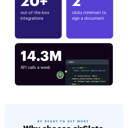
20+
2
out-of-the-box
clicks minimum to
integrations
sign a document
14.3M
API calls a week
BE READY TO GET MORE