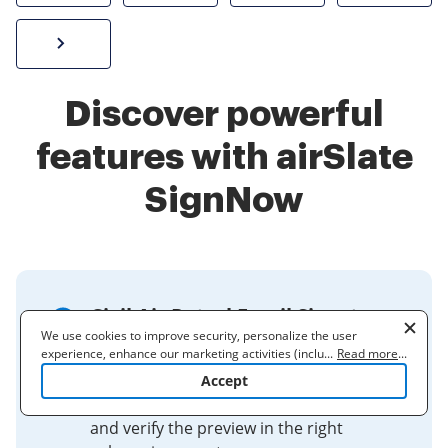
Sign W-2 form online
Discover powerful
features with airSlate
SignNow
Civil Air Patrol Email Signature
We use cookies to improve security, personalize the user
Generator
experience, enhance our marketing activities (including
...
Read more
...
cooperating with our 3rd party partners) and for other business
Civil Air Patrol Email Signature
Accept
use. Read our
Cookie Policy
to learn more. By clicking "Accept"
Generator. Fill out your details below,
you agree to the use of cookies.
and verify the preview in the right