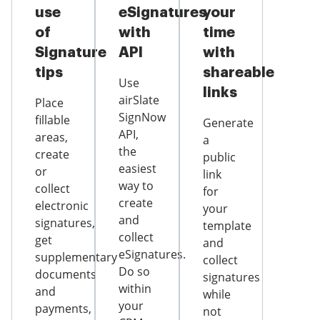
use
eSignatures
your
of
with
time
Signature
API
with
tips
shareable
Use
links
airSlate
Place
SignNow
fillable
Generate
API,
areas,
a
the
create
public
easiest
or
link
way to
collect
for
create
electronic
your
and
signatures,
template
collect
get
and
eSignatures.
supplementary
collect
Do so
documents
signatures
within
and
while
your
payments,
not