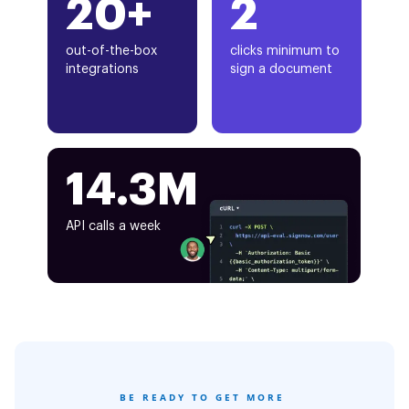
20+
2
out-of-the-box
clicks minimum to
integrations
sign a document
14.3M
API calls a week
BE READY TO GET MORE