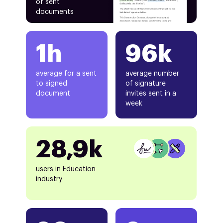
of sent
documents
1h
96k
average for a sent
average number
to signed
of signature
document
invites sent in a
week
28,9k
users in Education
industry