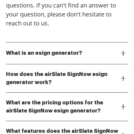
questions. If you can't find an answer to
your question, please don't hesitate to
reach out to us.
What is an esign generator?
An esign generator is a tool that allows users to
create, send, and sign documents electronically. With
How does the airSlate SignNow esign
airSlate SignNow's esign generator, businesses can
generator work?
streamline their document workflows, ensuring quick
The airSlate SignNow esign generator simplifies the
and secure signatures without the need for physical
signing process by allowing users to upload
paperwork.
What are the pricing options for the
documents, add signature fields, and send them for
airSlate SignNow esign generator?
signing. Recipients can easily sign documents from
airSlate SignNow offers flexible pricing plans to
any device, making it a convenient solution for
accommodate various business needs. Whether
businesses of all sizes.
What features does the airSlate SignNow
you're a small business or a large enterprise, you can