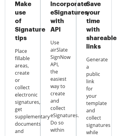
Make
Incorporate
Save
use
eSignatures
your
of
with
time
Signature
API
with
tips
shareable
Use
links
airSlate
Place
SignNow
fillable
Generate
API,
areas,
a
the
create
public
easiest
or
link
way to
collect
for
create
electronic
your
and
signatures,
template
collect
get
and
eSignatures.
supplementary
collect
Do so
documents
signatures
within
and
while