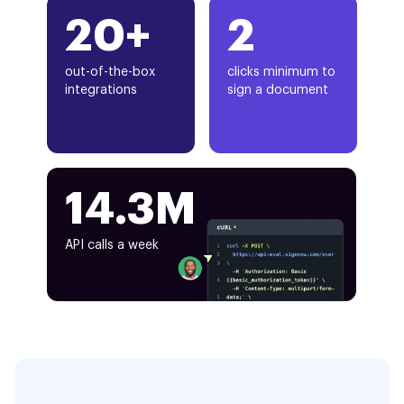
20+
2
out-of-the-box
clicks minimum to
integrations
sign a document
14.3M
API calls a week