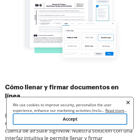
Cómo llenar y firmar documentos en
línea
We use cookies to improve security, personalize the user
experience, enhance our marketing activities (including
...
Read more
...
Encontrar potentes funciones de enlace de firma
cooperating with our 3rd party partners) and for other business
Accept
use. Read our
Cookie Policy
to learn more. By clicking "Accept"
electrónica puede ser difícil a menos que tenga una
you agree to the use of cookies.
cuenta de airSlate SignNow. Nuestra solución con una
interfaz intuitiva le permite llenar y firmar