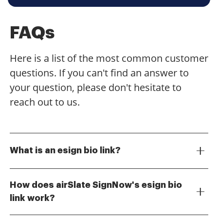
FAQs
Here is a list of the most common customer
questions. If you can't find an answer to
your question, please don't hesitate to
reach out to us.
What is an esign bio link?
An esign bio link is a digital link that allows users to
easily access and sign documents online. With
How does airSlate SignNow's esign bio
airSlate SignNow, you can create a personalized esign
link work?
bio link to streamline the signing process for your
The esign bio link provided by airSlate SignNow
clients and colleagues.