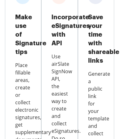
Make
Incorporate
Save
use
eSignatures
your
of
with
time
Signature
API
with
tips
shareable
Use
links
airSlate
Place
SignNow
fillable
Generate
API,
areas,
a
the
create
public
easiest
or
link
way to
collect
for
create
electronic
your
and
signatures,
template
collect
get
and
eSignatures.
supplementary
collect
Do so