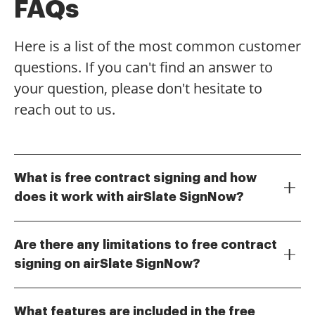
FAQs
Here is a list of the most common customer
questions. If you can't find an answer to
your question, please don't hesitate to
reach out to us.
What is free contract signing and how
does it work with airSlate SignNow?
Free contract signing with airSlate SignNow allows
users to electronically sign documents without any
Are there any limitations to free contract
cost. The process is simple: upload your contract, add
signing on airSlate SignNow?
the necessary signers, and send it for signature. Once
While airSlate SignNow offers free contract signing,
signed, you can download or store the document
there may be limitations on the number of
securely.
What features are included in the free