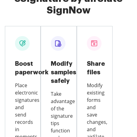
SignNow
Boost
Modify
Share
paperwork
samples
files
safely
Place
Modify
electronic
existing
Take
signatures
forms
advantage
and
and
of the
send
save
signature
records
changes,
tips
in
and
function
moments
airSlate