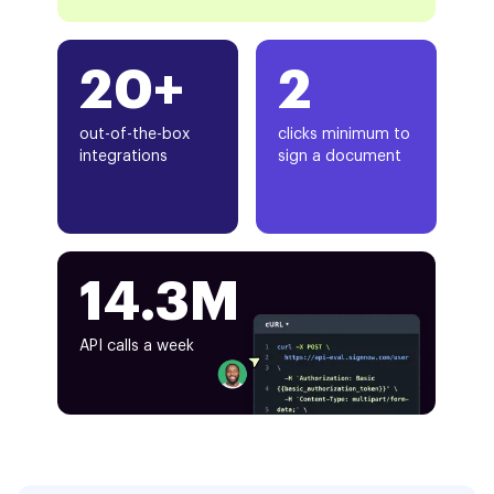
20+
2
out-of-the-box
clicks minimum to
integrations
sign a document
14.3M
API calls a week