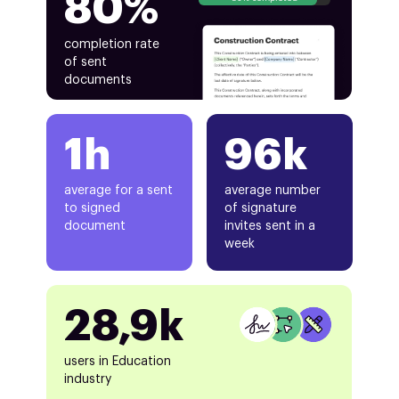
80%
completion rate
of sent
documents
1h
96k
average for a sent
average number
to signed
of signature
document
invites sent in a
week
28,9k
users in Education
industry