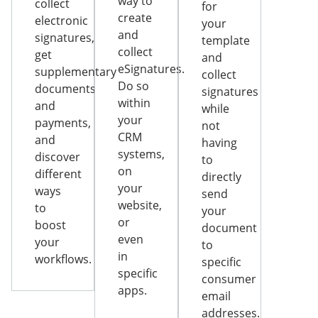
way to
collect
for
create
electronic
your
and
signatures,
template
collect
get
and
eSignatures.
supplementary
collect
Do so
documents
signatures
within
and
while
your
payments,
not
CRM
and
having
systems,
discover
to
on
different
directly
your
ways
send
website,
to
your
or
boost
document
even
your
to
in
workflows.
specific
specific
consumer
apps.
email
addresses.