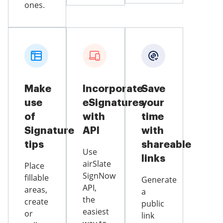
ones.
Make
Incorporate
Save
use
eSignatures
your
of
with
time
Signature
API
with
tips
shareable
Use
links
airSlate
Place
SignNow
fillable
Generate
API,
areas,
a
the
create
public
easiest
or
link