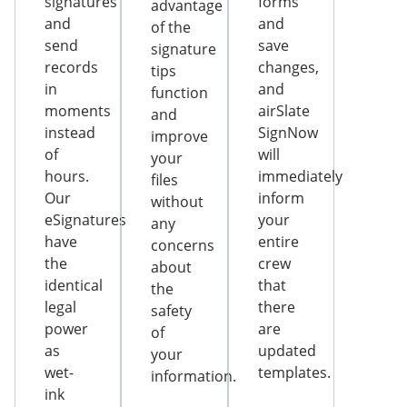
signatures
forms
advantage
and
and
of the
send
save
signature
records
changes,
tips
in
and
function
moments
airSlate
and
instead
SignNow
improve
of
will
your
hours.
immediately
files
Our
inform
without
eSignatures
your
any
have
entire
concerns
the
crew
about
identical
that
the
legal
there
safety
power
are
of
as
updated
your
wet-
templates.
information.
ink