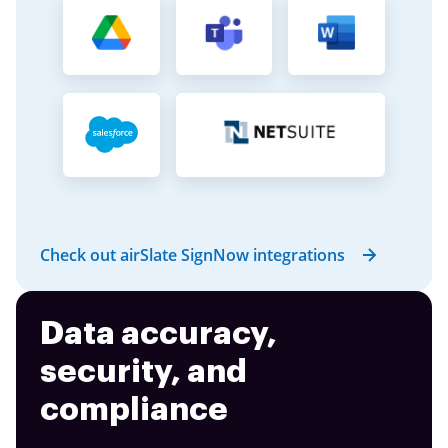
Check out airSlate SignNow integrations
Data accuracy,
security, and
compliance