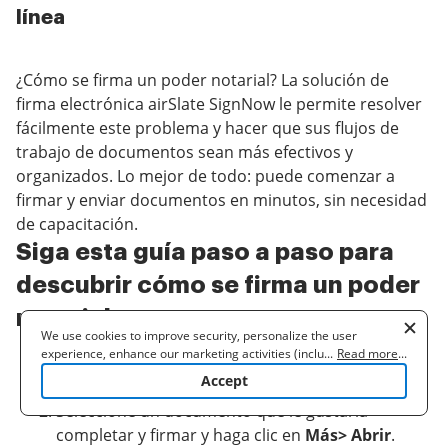
línea
¿Cómo se firma un poder notarial? La solución de
firma electrónica airSlate SignNow le permite resolver
fácilmente este problema y hacer que sus flujos de
trabajo de documentos sean más efectivos y
organizados. Lo mejor de todo: puede comenzar a
firmar y enviar documentos en minutos, sin necesidad
de capacitación.
Siga esta guía paso a paso para
descubrir cómo se firma un poder
notarial
We use cookies to improve security, personalize the user
experience, enhance our marketing activities (including
...
Read more
...
Crear su cuenta de airSlate SignNow y cargar un
cooperating with our 3rd party partners) and for other business
Accept
documento y plantilla, o grupo de documentos.
use. Read our
Cookie Policy
to learn more. By clicking "Accept"
you agree to the use of cookies.
Seleccione un documento que le gustaría
completar y firmar y haga clic en
Más> Abrir
.