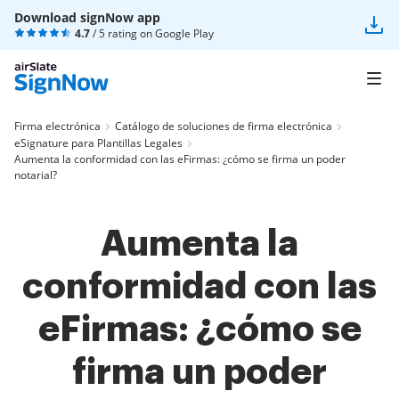
Download signNow app
4.7
/ 5 rating on
Google Play
Firma electrónica
Catálogo de soluciones de firma electrónica
eSignature para Plantillas Legales
Aumenta la conformidad con las eFirmas: ¿cómo se firma un poder
notarial?
Aumenta la
conformidad con las
eFirmas: ¿cómo se
firma un poder