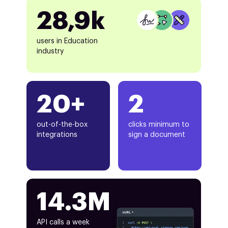
28,9k
users in Education
industry
20+
2
out-of-the-box
clicks minimum to
integrations
sign a document
14.3M
API calls a week