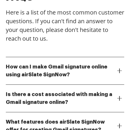
Here is a list of the most common customer
questions. If you can't find an answer to
your question, please don't hesitate to
reach out to us.
How can I make Gmail signature online
using airSlate SignNow?
To make Gmail signature online with airSlate
SignNow, simply log in to your account, navigate to
Is there a cost associated with making a
the signature creation tool, and customize your
Gmail signature online?
signature. You can add text, images, and links to
airSlate SignNow offers various pricing plans,
create a professional look. Once you're satisfied, save
including a free trial that allows you to make Gmail
your signature and follow the instructions to
What features does airSlate SignNow
signature online without any initial investment. After
integrate it with your Gmail account.
offer for creating Gmail signatures?