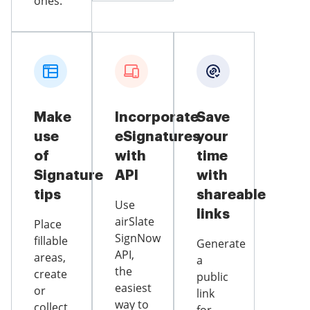
ones.
Make
Incorporate
Save
use
eSignatures
your
of
with
time
Signature
API
with
tips
shareable
Use
links
airSlate
Place
SignNow
fillable
Generate
API,
areas,
a
the
create
public
easiest
or
link
way to
collect