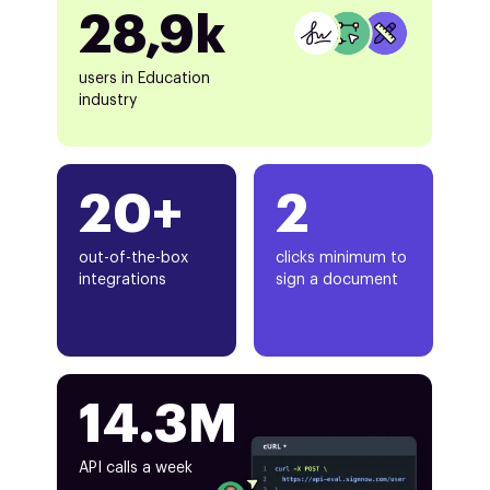
28,9k
users in Education
industry
20+
2
out-of-the-box
clicks minimum to
integrations
sign a document
14.3M
API calls a week