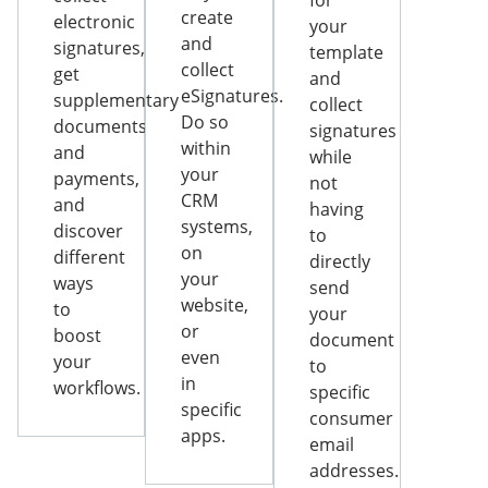
for
create
electronic
your
and
signatures,
template
collect
get
and
eSignatures.
supplementary
collect
Do so
documents
signatures
within
and
while
your
payments,
not
CRM
and
having
systems,
discover
to
on
different
directly
your
ways
send
website,
to
your
or
boost
document
even
your
to
in
workflows.
specific
specific
consumer
apps.
email
addresses.