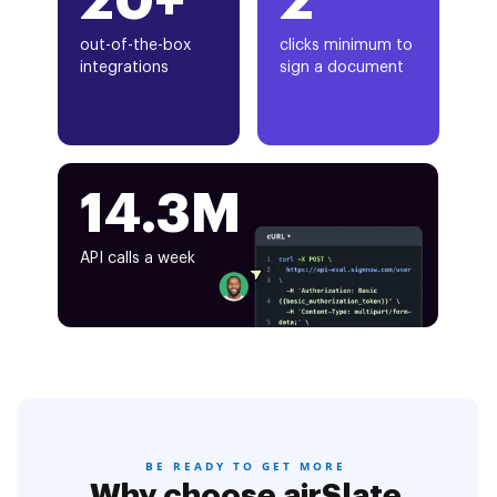
20+
2
out-of-the-box
clicks minimum to
integrations
sign a document
14.3M
API calls a week
BE READY TO GET MORE
Why choose airSlate