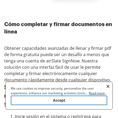
Cómo completar y firmar documentos en
línea
Obtener capacidades avanzadas de llenar y firmar pdf
de forma gratuita puede ser un desafío a menos que
tenga una cuenta de airSlate SignNow. Nuestra
solución con una interfaz fácil de usar le permite
completar y firmar electrónicamente cualquier
documento rápidamente desde cualquier dispositivo.
Siga las pautas paso a paso para
We use cookies to improve security, personalize the user
experience, enhance our marketing activities (including
...
Read more
...
usar la funcionalidad de llenar y
cooperating with our 3rd party partners) and for other business
Accept
use. Read our
Cookie Policy
to learn more. By clicking "Accept"
firmar pdf de forma gratuita:
you agree to the use of cookies.
Inicie sesión en el sistema o regístrese para