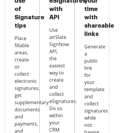
use
eSignatures
your
of
with
time
Signature
API
with
tips
shareable
Use
links
airSlate
Place
SignNow
fillable
Generate
API,
areas,
a
the
create
public
easiest
or
link
way to
collect
for
create
electronic
your
and
signatures,
template
collect
get
and
eSignatures.
supplementary
collect
Do so
documents
signatures
within
and
while
your
payments,
not
CRM
and
having