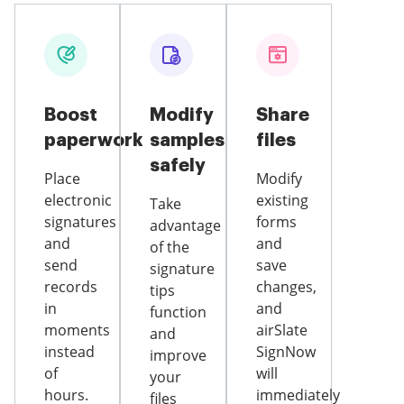
Boost
Modify
Share
paperwork
samples
files
safely
Place
Modify
electronic
existing
Take
signatures
forms
advantage
and
and
of the
send
save
signature
records
changes,
tips
in
and
function
moments
airSlate
and
instead
SignNow
improve
of
will
your
hours.
immediately
files