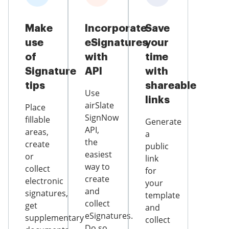
Make
Incorporate
Save
use
eSignatures
your
of
with
time
Signature
API
with
tips
shareable
Use
links
airSlate
Place
SignNow
fillable
Generate
API,
areas,
a
the
create
public
easiest
or
link
way to
collect
for
create
electronic
your
and
signatures,
template
collect
get
and
eSignatures.
supplementary
collect
Do so