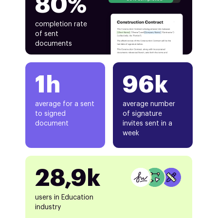
80%
completion rate
of sent
documents
1h
96k
average for a sent
average number
to signed
of signature
document
invites sent in a
week
28,9k
users in Education
industry