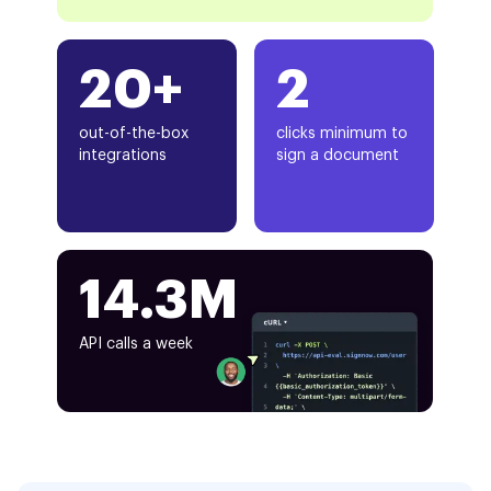
20+
2
out-of-the-box
clicks minimum to
integrations
sign a document
14.3M
API calls a week