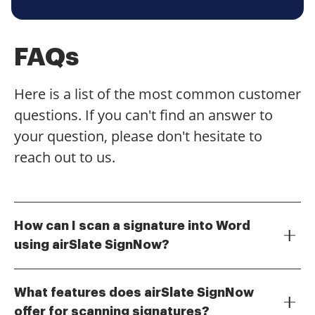
FAQs
Here is a list of the most common customer
questions. If you can't find an answer to
your question, please don't hesitate to
reach out to us.
How can I scan a signature into Word
using airSlate SignNow?
To scan a signature into Word with airSlate SignNow,
simply use your device's camera or a scanner to
What features does airSlate SignNow
capture your signature. Once scanned, you can
offer for scanning signatures?
upload the image to airSlate SignNow and easily