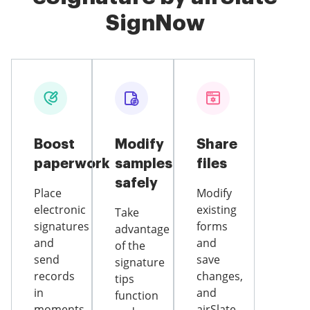
SignNow
Boost
Modify
Share
paperwork
samples
files
safely
Place
Modify
electronic
existing
Take
signatures
forms
advantage
and
and
of the
send
save
signature
records
changes,
tips
in
and
function
moments
airSlate