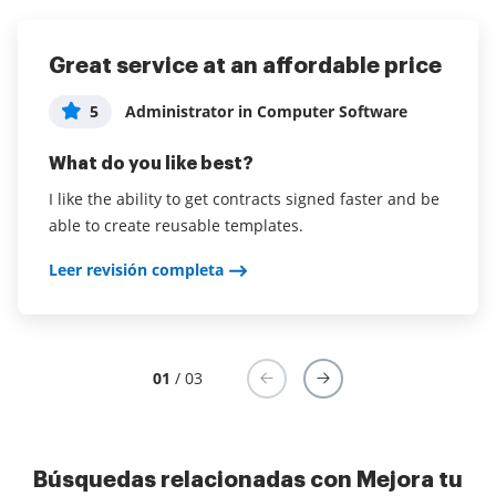
Great service at an affordable price
Seamless, efficient
airSlate SignNow has taken the
pain away from signing process
5
5
Administrator in Computer Software
Administrator in Higher Education
5
David Szedely
What do you like best?
What do you like best?
What do you like best?
I like the ability to get contracts signed faster and be
Prevents having to chase papers around to multiple
able to create reusable templates.
signers, makes coordinating contracts streamlined
Easy to use interface, ability to request signatures in
and efficient.
multiple steps, possibility to populate templates from
Leer revisión completa
external applications with the help of Zapier
Leer revisión completa
integration.
Leer revisión completa
01
/ 03
Búsquedas relacionadas con Mejora tu