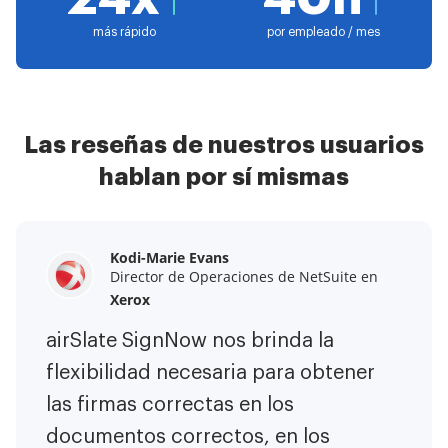
más rápido
por empleado / mes
Las reseñas de nuestros usuarios
hablan por sí mismas
Kodi-Marie Evans
Samantha Jo
Megan Bond
Director de Operaciones de NetSuite en
Socio de cliente Enterprise en
Gestión de marketing digital en
Yelp
Xerox
Electrolux
airSlate SignNow ha hecho mi vida
airSlate SignNow nos brinda la
Este software ha aumentado el
más fácil. ¡Ha sido fundamental
flexibilidad necesaria para obtener
valor de nuestro negocio. Me he
tener la capacidad de firmar
las firmas correctas en los
librado de las tareas repetitivas.
contratos en cualquier lugar! Ahora
documentos correctos, en los
Soy capaz de crear formularios web