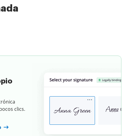
nada
Elige un documento
opio
trónica
ocos clics.
o