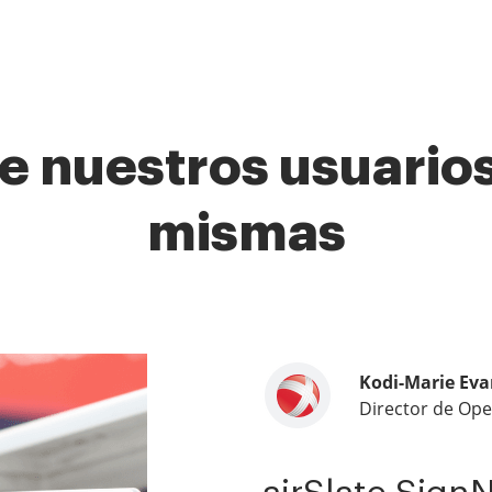
e nuestros usuarios
mismas
Kodi-Marie Eva
Samantha Jo
Megan Bond
Director de Ope
Socio de client
Gestión de mark