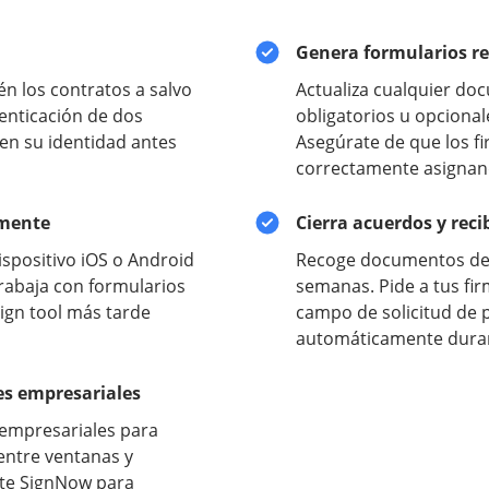
Genera formularios re
n los contratos a salvo
Actualiza cualquier do
enticación de dos
obligatorios u opciona
ren su identidad antes
Asegúrate de que los f
correctamente asignand
amente
Cierra acuerdos y rec
dispositivo iOS o Android
Recoge documentos de c
Trabaja con formularios
semanas. Pide a tus fir
sign tool más tarde
campo de solicitud de 
automáticamente durant
nes empresariales
 empresariales para
entre ventanas y
ate SignNow para