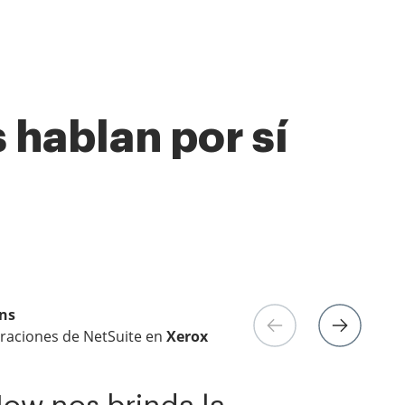
 hablan por sí
ns
raciones de NetSuite en
e Enterprise en
eting digital en
Yelp
Electrolux
Xerox