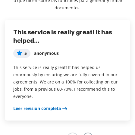
lo que dicen sobre las funciones para generar y firmar
documentos.
This service is really great! It has
I've been using airSlate SignNow for
Everything has been great, really
helped...
years (since it...
easy to incorporate...
5
5
5
anonymous
Susan S
Liam R
This service is really great! It has helped us
I've been using airSlate SignNow for years (since it
Everything has been great, really easy to incorporate
enormously by ensuring we are fully covered in our
was CudaSign). I started using airSlate SignNow for
into my business. And the clients who have used
agreements. We are on a 100% for collecting on our
real estate as it was easier for my clients to use. I
your software so far have said it is very easy to
jobs, from a previous 60-70%. I recommend this to
now use it in my business for employement and
complete the necessary signatures.
everyone.
onboarding docs.
Leer revisión completa
Leer revisión completa
Leer revisión completa