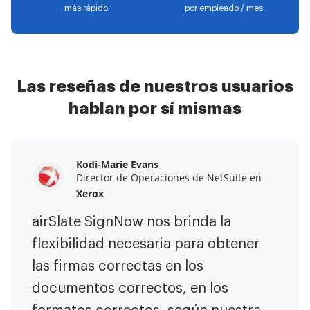
más rápido
por empleado / mes
Las reseñas de nuestros usuarios
hablan por sí mismas
Kodi-Marie Evans
Samantha Jo
Megan Bond
Director de Operaciones de NetSuite en
Socio de cliente Enterprise en
Gestión de marketing digital en
Yelp
Xerox
Electrolux
airSlate SignNow ha hecho mi vida
airSlate SignNow nos brinda la
Este software ha aumentado el
más fácil. ¡Ha sido fundamental
flexibilidad necesaria para obtener
valor de nuestro negocio. Me he
tener la capacidad de firmar
las firmas correctas en los
librado de las tareas repetitivas.
contratos en cualquier lugar! Ahora
documentos correctos, en los
Soy capaz de crear formularios web
es menos estresante hacer las