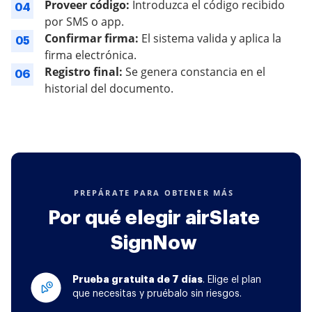
Proveer código:
Introduzca el código recibido
04
por SMS o app.
Confirmar firma:
El sistema valida y aplica la
05
firma electrónica.
Registro final:
Se genera constancia en el
06
historial del documento.
PREPÁRATE PARA OBTENER MÁS
Por qué elegir airSlate
SignNow
Prueba gratuita de 7 días
. Elige el plan
que necesitas y pruébalo sin riesgos.