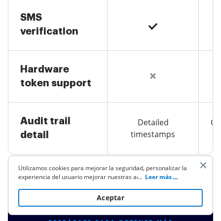
SMS
verification
Hardware
token support
Audit trail
Detailed
Co
timestamps
detail
Utilizamos cookies para mejorar la seguridad, personalizar la
experiencia del usuario mejorar nuestras actividades de
...
Leer más
marketing (incluyendo la cooperación con nuestros socios de
terceros) y para otros usos comerciales. Haz clic
aquí
para
Aceptar
leer nuestra política de cookies. Al hacer clic en "Aceptar"
aceptas el uso de cookies.