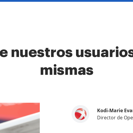
e nuestros usuarios
mismas
Kodi-Marie Eva
Samantha Jo
Megan Bond
Director de Ope
Socio de client
Gestión de mark