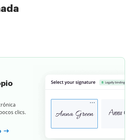
nada
Elige un documento
opio
trónica
ocos clics.
o