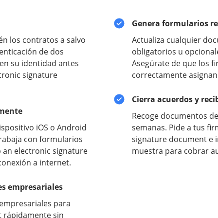
Genera formularios re
n los contratos a salvo
Actualiza cualquier do
enticación de dos
obligatorios u opciona
ren su identidad antes
Asegúrate de que los f
tronic signature
correctamente asignand
Cierra acuerdos y rec
amente
Recoge documentos de c
dispositivo iOS o Android
semanas. Pide a tus fir
Trabaja con formularios
signature document e i
 an electronic signature
muestra para cobrar au
onexión a internet.
nes empresariales
 empresariales para
t rápidamente sin