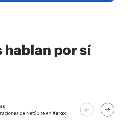
 hablan por sí
ns
raciones de NetSuite en
e Enterprise en
eting digital en
Yelp
Electrolux
Xerox