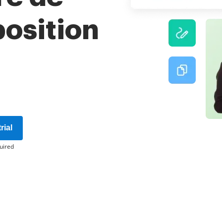
osition
rial
uired