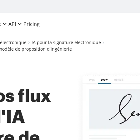
Pricing
s
API
 électronique
IA pour la signature électronique
 modèle de proposition d'ingénierie
s flux
l'IA
re de