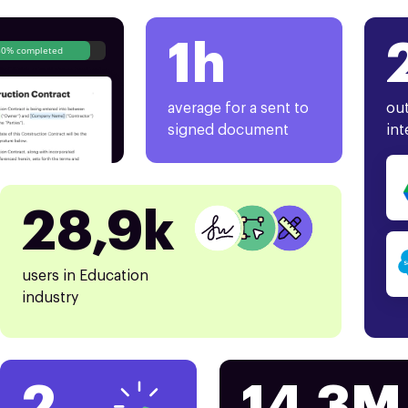
1h
80% completed
average for a sent to
out
signed document
int
28,9k
users in Education
industry
2
14.3M