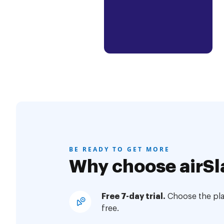
BE READY TO GET MORE
Why choose airSl
Free 7-day trial.
Choose the plan
free.