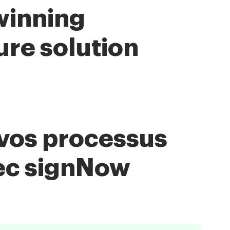
winning
ure solution
s vos processus
vec signNow