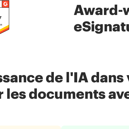
Award-
eSignat
issance de l'IA dan
r les documents a