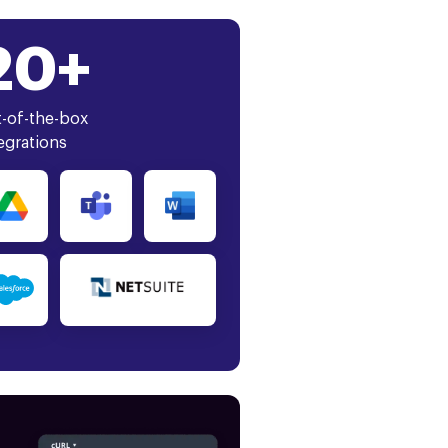
20+
-of-the-box
egrations