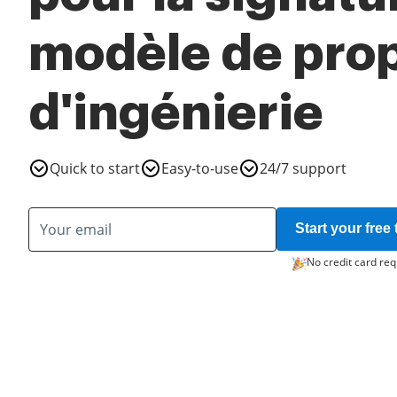
modèle de prop
d'ingénierie
Quick to start
Easy-to-use
24/7 support
Start your free t
No credit card req