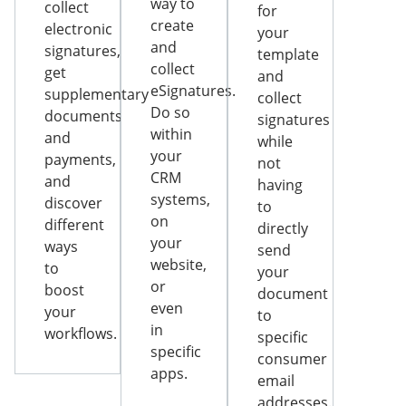
way to
collect
for
create
electronic
your
and
signatures,
template
collect
get
and
eSignatures.
supplementary
collect
Do so
documents
signatures
within
and
while
your
payments,
not
CRM
and
having
systems,
discover
to
on
different
directly
your
ways
send
website,
to
your
or
boost
document
even
your
to
in
workflows.
specific
specific
consumer
apps.
email
addresses.