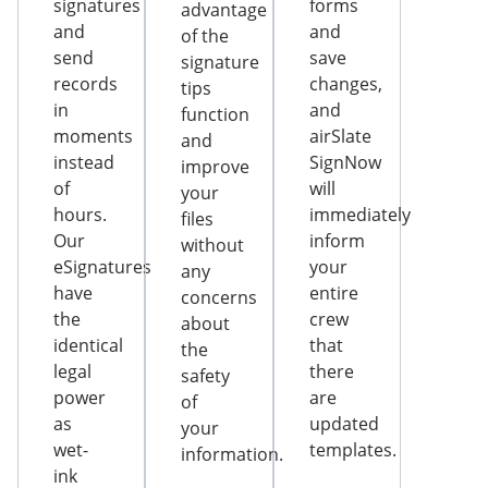
signatures
forms
advantage
and
and
of the
send
save
signature
records
changes,
tips
in
and
function
moments
airSlate
and
instead
SignNow
improve
of
will
your
hours.
immediately
files
Our
inform
without
eSignatures
your
any
have
entire
concerns
the
crew
about
identical
that
the
legal
there
safety
power
are
of
as
updated
your
wet-
templates.
information.
ink