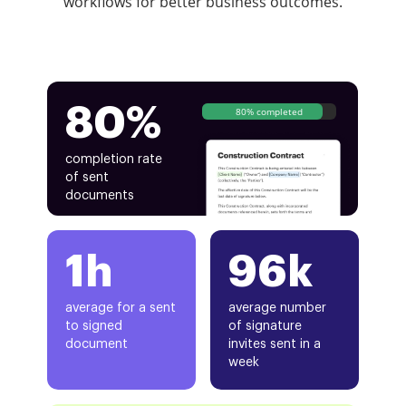
workflows for better business outcomes.
80%
80% completed
completion rate
of sent
documents
1h
96k
average for a sent
average number
to signed
of signature
document
invites sent in a
week