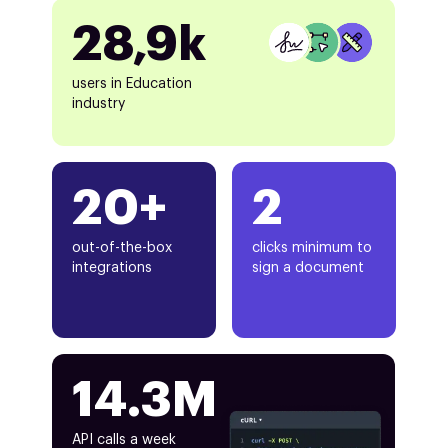
28,9k
users in Education
industry
20+
2
out-of-the-box
clicks minimum to
integrations
sign a document
14.3M
API calls a week