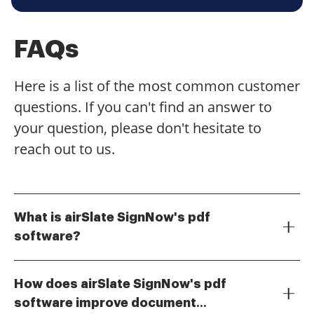
FAQs
Here is a list of the most common customer
questions. If you can't find an answer to
your question, please don't hesitate to
reach out to us.
What is airSlate SignNow's pdf
software?
airSlate SignNow's pdf software is a powerful tool that
allows users to create, edit, and manage PDF
How does airSlate SignNow's pdf
documents seamlessly. It offers features like eSigning,
software improve document
document sharing, and collaboration, making it an