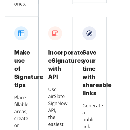
ones.
Make
Incorporate
Save
use
eSignatures
your
of
with
time
Signature
API
with
tips
shareable
Use
links
airSlate
Place
SignNow
fillable
Generate
API,
areas,
a
the
create
public
easiest
or
link