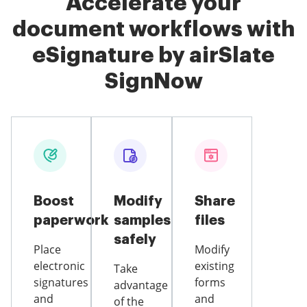
Accelerate your
document workflows with
eSignature by airSlate
SignNow
Boost
Modify
Share
paperwork
samples
files
safely
Place
Modify
electronic
existing
Take
signatures
forms
advantage
and
and
of the