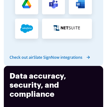
Check out airSlate SignNow integrations
Data accuracy,
security, and
compliance