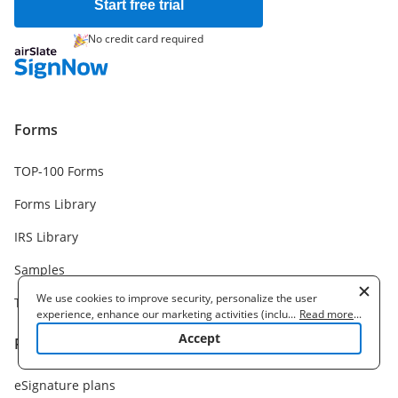
Start free trial
No credit card required
Forms
TOP-100 Forms
Forms Library
IRS Library
Samples
We use cookies to improve security, personalize the user
Templates
experience, enhance our marketing activities (including
...
Read more
...
cooperating with our 3rd party partners) and for other business
Accept
Pricing
use. Read our
Cookie Policy
to learn more. By clicking "Accept"
you agree to the use of cookies.
eSignature plans