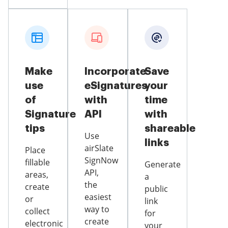
Make
Incorporate
Save
use
eSignatures
your
of
with
time
Signature
API
with
tips
shareable
Use
links
airSlate
Place
SignNow
fillable
Generate
API,
areas,
a
the
create
public
easiest
or
link
way to
collect
for
create
electronic
your