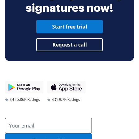
signatures now!
Start free trial
Request a call
5.86K Ratings
9.7K Ratings
4,6
4,7