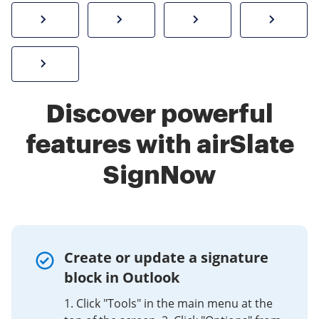
How to sign a PDF online
Create electronic signature
Send documents f
eSi
Sign W-2 form online
Discover powerful
features with airSlate
SignNow
Create or update a signature
block in Outlook
1. Click "Tools" in the main menu at the