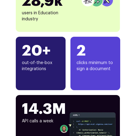
28,9k
users in Education
industry
20+
2
out-of-the-box
clicks minimum to
integrations
sign a document
14.3M
API calls a week