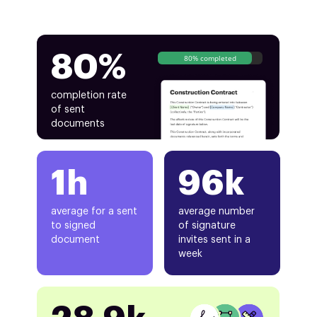
80%
80% completed
completion rate
of sent
documents
1h
96k
average for a sent
average number
to signed
of signature
document
invites sent in a
week