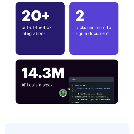
20+
2
out-of-the-box
clicks minimum to
integrations
sign a document
14.3M
API calls a week