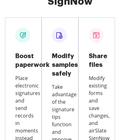
SignNow
Boost
Modify
Share
paperwork
samples
files
safely
Place
Modify
electronic
existing
Take
signatures
forms
advantage
and
and
of the
send
save
signature
records
changes,
tips
in
and
function
moments
airSlate
and
instead
SignNow
improve