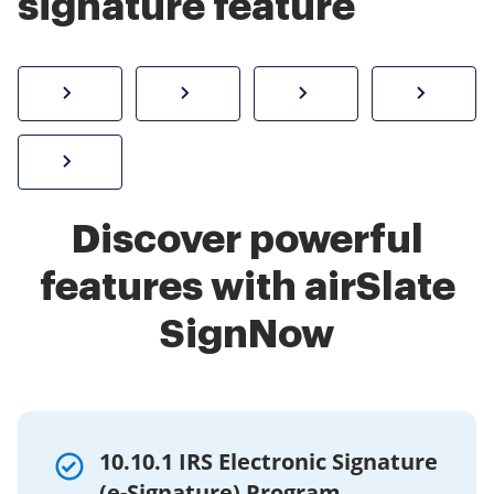
signature feature
How to sign a PDF online
Create electronic signature
Send documents f
eSi
Sign W-2 form online
Discover powerful
features with airSlate
SignNow
10.10.1 IRS Electronic Signature
(e-Signature) Program