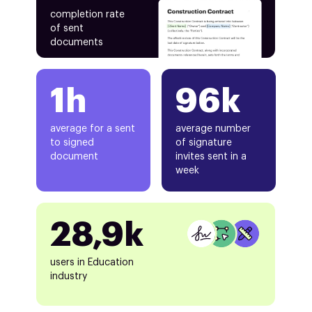
completion rate
of sent
documents
1h
96k
average for a sent
average number
to signed
of signature
document
invites sent in a
week
28,9k
users in Education
industry