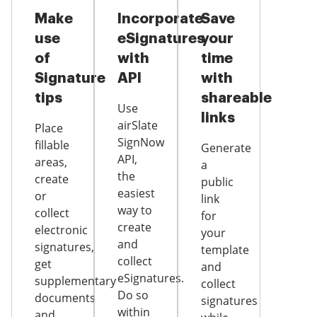
Make
Incorporate
Save
use
eSignatures
your
of
with
time
Signature
API
with
tips
shareable
Use
links
airSlate
Place
SignNow
fillable
Generate
API,
areas,
a
the
create
public
easiest
or
link
way to
collect
for
create
electronic
your
and
signatures,
template
collect
get
and
eSignatures.
supplementary
collect
Do so
documents
signatures
within
and