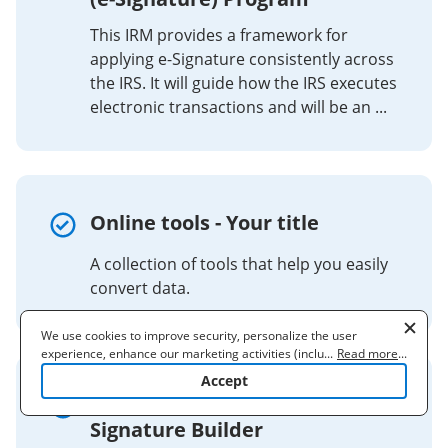
This IRM provides a framework for
applying e-Signature consistently across
the IRS. It will guide how the IRS executes
electronic transactions and will be an ...
Online tools - Your title
A collection of tools that help you easily
convert data.
We use cookies to improve security, personalize the user
experience, enhance our marketing activities (including
...
Read more
...
cooperating with our 3rd party partners) and for other business
Accept
use. Read our
Cookie Policy
to learn more. By clicking "Accept"
Purdue University Email
you agree to the use of cookies.
Signature Builder