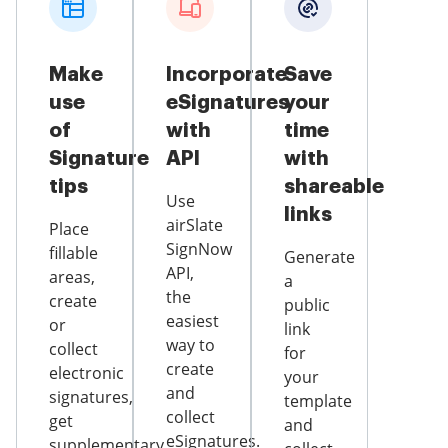
Make
Incorporate
Save
use
eSignatures
your
of
with
time
Signature
API
with
tips
shareable
Use
links
airSlate
Place
SignNow
fillable
Generate
API,
areas,
a
the
create
public
easiest
or
link
way to
collect
for
create
electronic
your
and
signatures,
template
collect
get
and
eSignatures.
supplementary