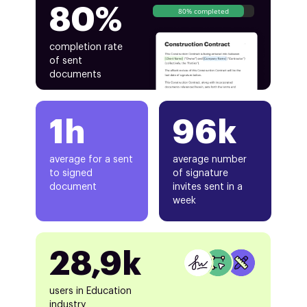
80%
80% completed
completion rate
of sent
documents
1h
96k
average for a sent
average number
to signed
of signature
document
invites sent in a
week
28,9k
users in Education
industry