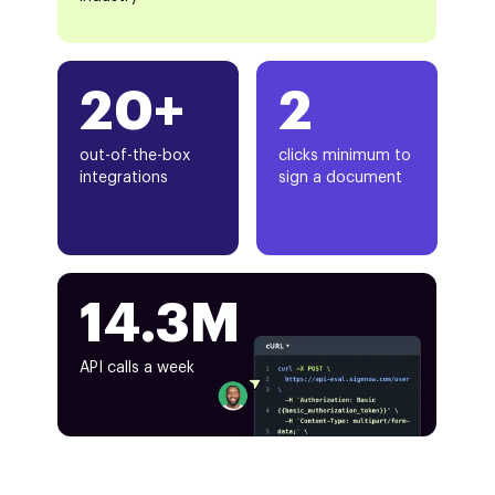
20+
2
out-of-the-box
clicks minimum to
integrations
sign a document
14.3M
API calls a week