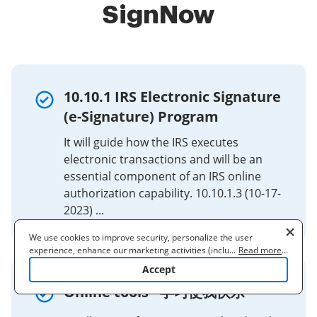
SignNow
10.10.1 IRS Electronic Signature
(e-Signature) Program
It will guide how the IRS executes
electronic transactions and will be an
essential component of an IRS online
authorization capability. 10.10.1.3 (10-17-
2023) ...
We use cookies to improve security, personalize the user
experience, enhance our marketing activities (including
...
Read more
...
cooperating with our 3rd party partners) and for other business
Accept
use. Read our
Cookie Policy
to learn more. By clicking "Accept"
Online tools - 学习使我快乐
you agree to the use of cookies.