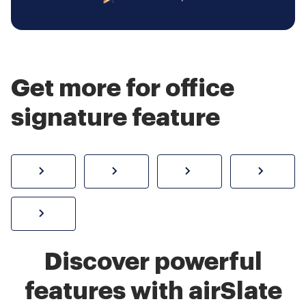
Get more for office
signature feature
How to sign a PDF online
Create electronic signature
Send documents f
eSi
Sign W-2 form online
Discover powerful
features with airSlate