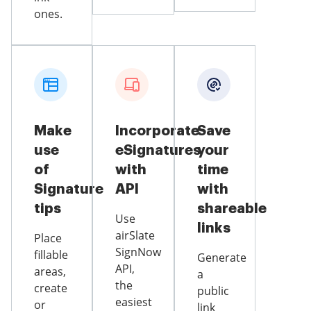
ones.
Make
Incorporate
Save
use
eSignatures
your
of
with
time
Signature
API
with
tips
shareable
Use
links
airSlate
Place
SignNow
fillable
Generate
API,
areas,
a
the
create
public
easiest
or
link