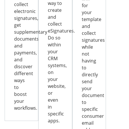
way to
collect
for
create
electronic
your
and
signatures,
template
collect
get
and
eSignatures.
supplementary
collect
Do so
documents
signatures
within
and
while
your
payments,
not
CRM
and
having
systems,
discover
to
on
different
directly
your
ways
send
website,
to
your
or
boost
document
even
your
to
in
workflows.
specific
specific
consumer
apps.
email