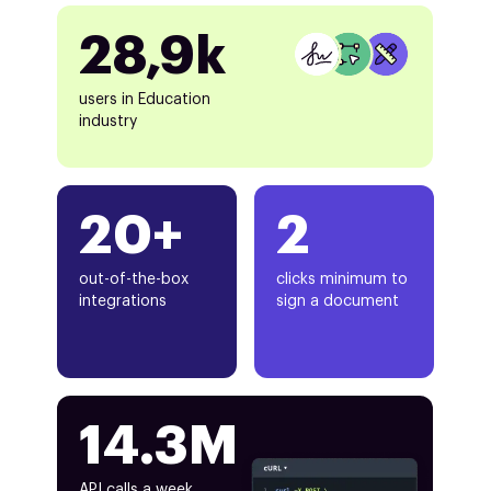
28,9k
users in Education
industry
20+
2
out-of-the-box
clicks minimum to
integrations
sign a document
14.3M
API calls a week