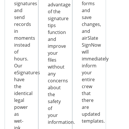
signatures
forms
advantage
and
and
of the
send
save
signature
records
changes,
tips
in
and
function
moments
airSlate
and
instead
SignNow
improve
of
will
your
hours.
immediately
files
Our
inform
without
eSignatures
your
any
have
entire
concerns
the
crew
about
identical
that
the
legal
there
safety
power
are
of
as
updated
your
wet-
templates.
information.
ink