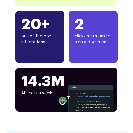
20+
2
out-of-the-box
clicks minimum to
integrations
sign a document
14.3M
API calls a week