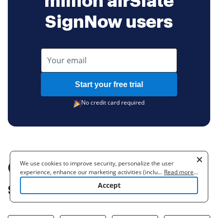
million airSlate
SignNow users
Start your free trial
No credit card required
We use cookies to improve security, personalize the user
Get more for office
experience, enhance our marketing activities (including
...
Read more
...
cooperating with our 3rd party partners) and for other business
signature feature
Accept
use. Read our
Cookie Policy
to learn more. By clicking "Accept"
you agree to the use of cookies.