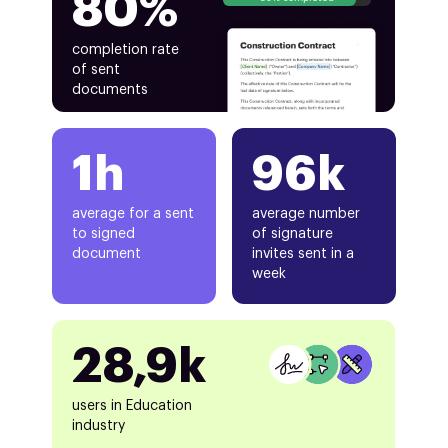
80%
completion rate
of sent
documents
1h
96k
average for a sent
average number
to signed
of signature
document
invites sent in a
week
28,9k
users in Education
industry