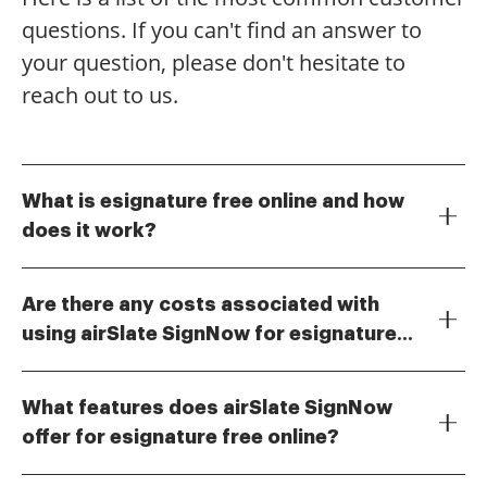
questions. If you can't find an answer to
your question, please don't hesitate to
reach out to us.
What is esignature free online and how
does it work?
Esignature free online refers to the ability to
electronically sign documents without any cost. With
Are there any costs associated with
airSlate SignNow, users can upload documents, add
using airSlate SignNow for esignature
signatures, and send them for signing, all through a
While airSlate SignNow offers a free online esignature
user-friendly interface. This process streamlines
free online?
option, there are premium features available for a
document management and eliminates the need for
What features does airSlate SignNow
fee. These features include advanced document
physical signatures.
offer for esignature free online?
management tools, integrations, and additional
AirSlate SignNow provides a variety of features for
security options. Users can start with the free version