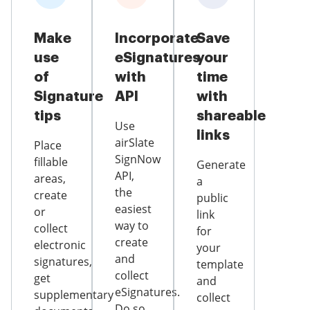
Make
Incorporate
Save
use
eSignatures
your
of
with
time
Signature
API
with
tips
shareable
Use
links
airSlate
Place
SignNow
fillable
Generate
API,
areas,
a
the
create
public
easiest
or
link
way to
collect
for
create
electronic
your
and
signatures,
template
collect
get
and
eSignatures.
supplementary
collect
Do so