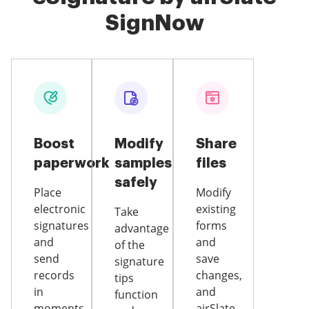
SignNow
Boost
Modify
Share
paperwork
samples
files
safely
Place
Modify
electronic
existing
Take
signatures
forms
advantage
and
and
of the
send
save
signature
records
changes,
tips
in
and
function
moments
airSlate