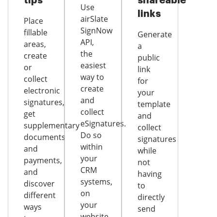
tips
shareable
Use
links
airSlate
Place
SignNow
fillable
Generate
API,
areas,
a
the
create
public
easiest
or
link
way to
collect
for
create
electronic
your
and
signatures,
template
collect
get
and
eSignatures.
supplementary
collect
Do so
documents
signatures
within
and
while
your
payments,
not
CRM
and
having
systems,
discover
to
on
different
directly
your
ways
send
website,