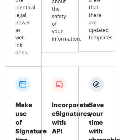
the
crew
about
identical
that
the
legal
there
safety
power
are
of
as
updated
your
wet-
templates.
information.
ink
ones.
Make
Incorporate
Save
use
eSignatures
your
of
with
time
Signature
API
with