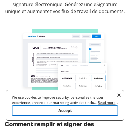
signature électronique. Générez une eSignature
unique et augmentez vos flux de travail de documents.
We use cookies to improve security, personalize the user
experience, enhance our marketing activities (including
...
Read more
...
cooperating with our 3rd party partners) and for other business
Accept
use. Read our
Cookie Policy
to learn more. By clicking "Accept"
you agree to the use of cookies.
Comment remplir et signer des