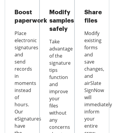
Boost
Modify
Share
paperwork
samples
files
safely
Place
Modify
electronic
existing
Take
signatures
forms
advantage
and
and
of the
send
save
signature
records
changes,
tips
in
and
function
moments
airSlate
and
instead
SignNow
improve
of
will
your
hours.
immediately
files
Our
inform
without
eSignatures
your
any
have
entire
concerns