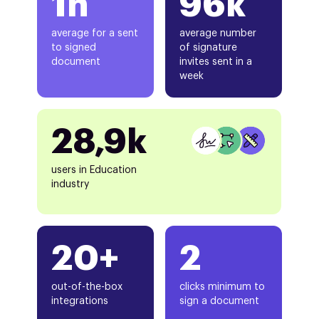
1h
96k
average for a sent
average number
to signed
of signature
document
invites sent in a
week
28,9k
users in Education
industry
20+
2
out-of-the-box
clicks minimum to
integrations
sign a document