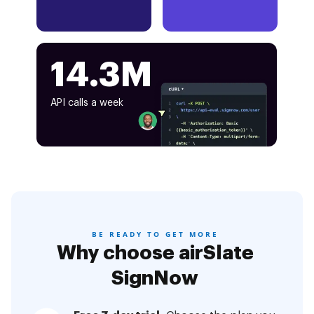
14.3M
API calls a week
BE READY TO GET MORE
Why choose airSlate
SignNow