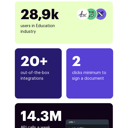
28,9k
users in Education
industry
20+
2
out-of-the-box
clicks minimum to
integrations
sign a document
14.3M
API calls a week