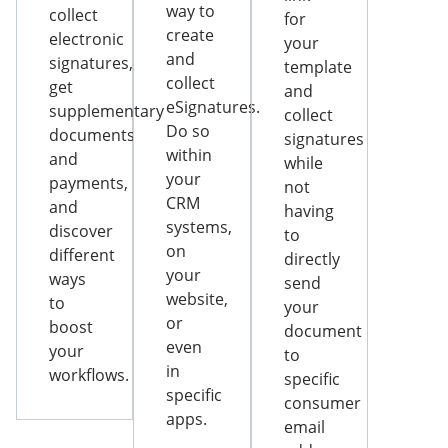
way to
collect
for
create
electronic
your
and
signatures,
template
collect
get
and
eSignatures.
supplementary
collect
Do so
documents
signatures
within
and
while
your
payments,
not
CRM
and
having
systems,
discover
to
on
different
directly
your
ways
send
website,
to
your
or
boost
document
even
your
to
in
workflows.
specific
specific
consumer
apps.
email