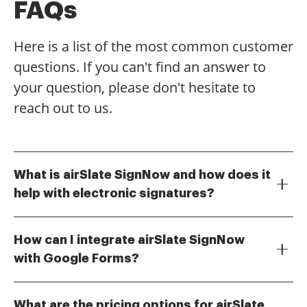
FAQs
Here is a list of the most common customer
questions. If you can't find an answer to
your question, please don't hesitate to
reach out to us.
What is airSlate SignNow and how does it
help with electronic signatures?
airSlate SignNow is a powerful tool that allows
businesses to send and eSign documents efficiently. It
How can I integrate airSlate SignNow
simplifies the process of how to add an electronic
with Google Forms?
signature in Google Forms, making it easy for users to
Integrating airSlate SignNow with Google Forms is
collect signatures directly within their forms.
straightforward. You can use our API or third-party
What are the pricing options for airSlate