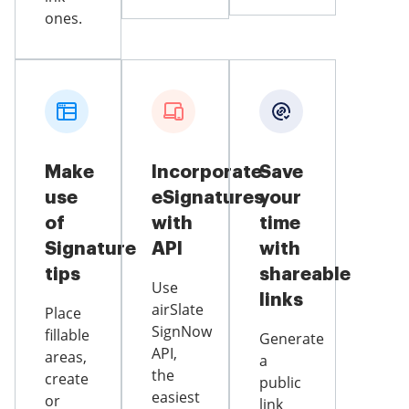
ones.
Make
Incorporate
Save
use
eSignatures
your
of
with
time
Signature
API
with
tips
shareable
Use
links
airSlate
Place
SignNow
fillable
Generate
API,
areas,
a
the
create
public
easiest
or
link