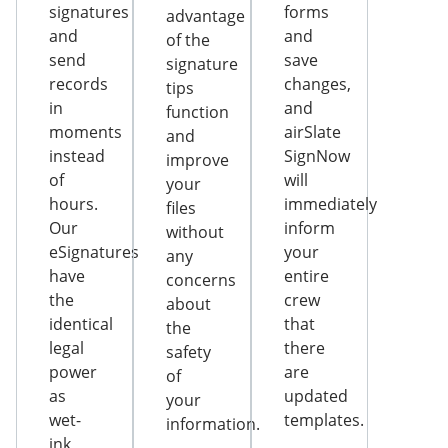
signatures
forms
advantage
and
and
of the
send
save
signature
records
changes,
tips
in
and
function
moments
airSlate
and
instead
SignNow
improve
of
will
your
hours.
immediately
files
Our
inform
without
eSignatures
your
any
have
entire
concerns
the
crew
about
identical
that
the
legal
there
safety
power
are
of
as
updated
your
wet-
templates.
information.
ink