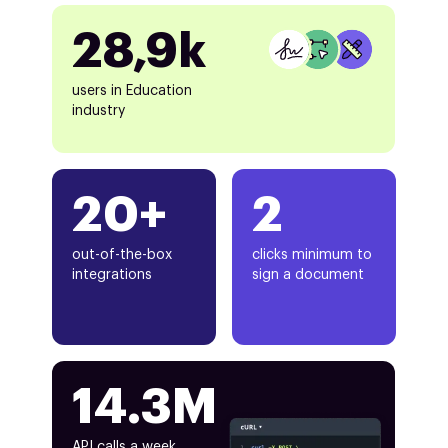
28,9k
users in Education
industry
20+
2
out-of-the-box
clicks minimum to
integrations
sign a document
14.3M
API calls a week