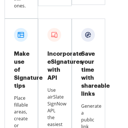
ones.
Make
Incorporate
Save
use
eSignatures
your
of
with
time
Signature
API
with
tips
shareable
Use
links
airSlate
Place
SignNow
fillable
Generate
API,
areas,
a
the
create
public
easiest
or
link