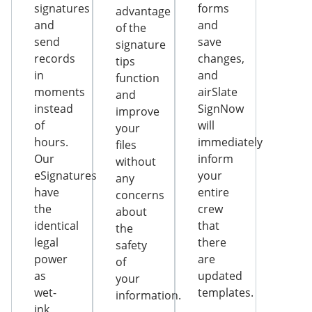
signatures
forms
advantage
and
and
of the
send
save
signature
records
changes,
tips
in
and
function
moments
airSlate
and
instead
SignNow
improve
of
will
your
hours.
immediately
files
Our
inform
without
eSignatures
your
any
have
entire
concerns
the
crew
about
identical
that
the
legal
there
safety
power
are
of
as
updated
your
wet-
templates.
information.
ink