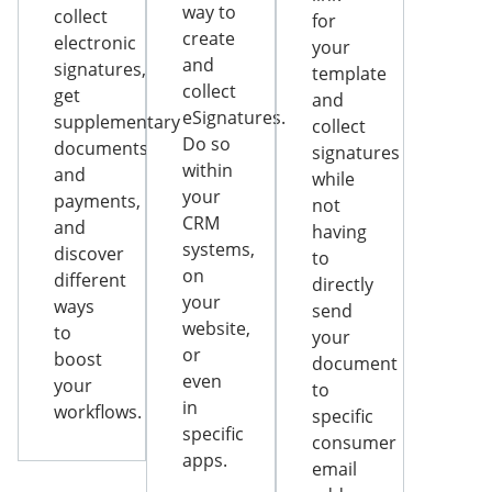
way to
collect
for
create
electronic
your
and
signatures,
template
collect
get
and
eSignatures.
supplementary
collect
Do so
documents
signatures
within
and
while
your
payments,
not
CRM
and
having
systems,
discover
to
on
different
directly
your
ways
send
website,
to
your
or
boost
document
even
your
to
in
workflows.
specific
specific
consumer
apps.
email