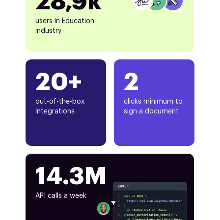
28,9k
users in Education
industry
20+
2
out-of-the-box
clicks minimum to
integrations
sign a document
14.3M
API calls a week