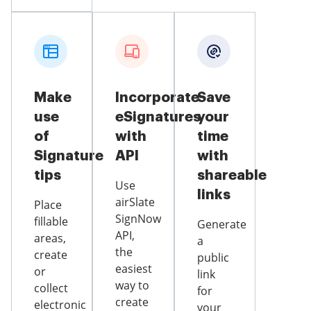
Make
Incorporate
Save
use
eSignatures
your
of
with
time
Signature
API
with
tips
shareable
Use
links
airSlate
Place
SignNow
fillable
Generate
API,
areas,
a
the
create
public
easiest
or
link
way to
collect
for
create
electronic
your