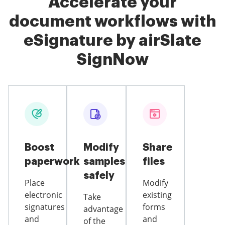
Accelerate your
document workflows with
eSignature by airSlate
SignNow
Boost
Modify
Share
paperwork
samples
files
safely
Place
Modify
electronic
existing
Take
signatures
forms
advantage
and
and
of the