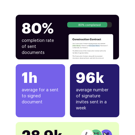
80%
80% completed
completion rate
of sent
documents
1h
96k
average for a sent
average number
to signed
of signature
document
invites sent in a
week