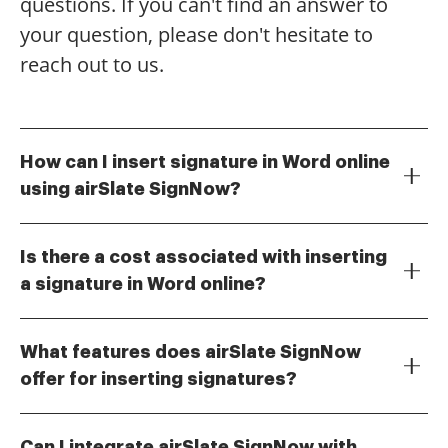
questions. If you can't find an answer to
your question, please don't hesitate to
reach out to us.
How can I insert signature in Word online
using airSlate SignNow?
To insert signature in Word online, simply upload
your document to airSlate SignNow, add your
Is there a cost associated with inserting
signature using our intuitive editor, and then
a signature in Word online?
download the signed document. This process is quick
airSlate SignNow offers various pricing plans,
and user-friendly, ensuring you can complete your
including a free trial, allowing you to insert signature
tasks efficiently.
What features does airSlate SignNow
in Word online without any initial investment. Our
offer for inserting signatures?
plans are designed to be cost-effective, catering to
airSlate SignNow provides a range of features for
both individuals and businesses.
inserting signatures, including customizable signature
Can I integrate airSlate SignNow with