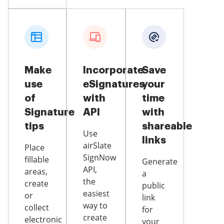
Make
Incorporate
Save
use
eSignatures
your
of
with
time
Signature
API
with
tips
shareable
Use
links
airSlate
Place
SignNow
fillable
Generate
API,
areas,
a
the
create
public
easiest
or
link
way to
collect
for
create
electronic
your