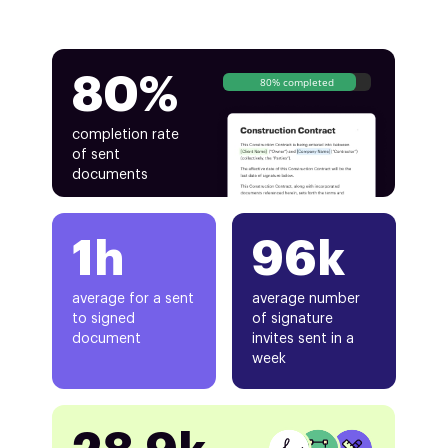
80%
80% completed
completion rate
of sent
documents
1h
96k
average for a sent
average number
to signed
of signature
document
invites sent in a
week