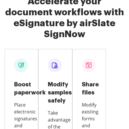
Accelerate your
document workflows with
eSignature by airSlate
SignNow
Boost
Modify
Share
paperwork
samples
files
safely
Place
Modify
electronic
existing
Take
signatures
forms
advantage
and
and
of the