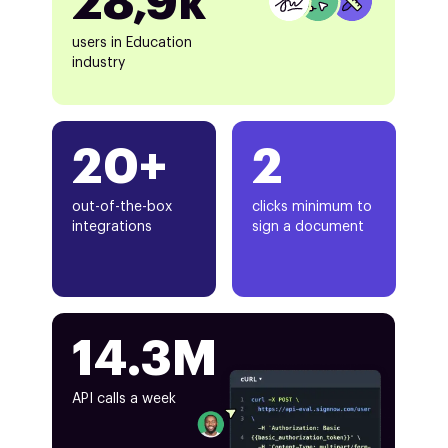
28,9k
users in Education
industry
20+
2
out-of-the-box
clicks minimum to
integrations
sign a document
14.3M
API calls a week