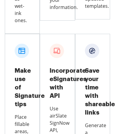
your
wet-
templates.
information.
ink
ones.
Make
Incorporate
Save
use
eSignatures
your
of
with
time
Signature
API
with
tips
shareable
Use
links
airSlate
Place
SignNow
fillable
Generate
API,
areas,
a