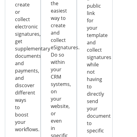
the
create
public
easiest
or
link
way to
collect
for
create
electronic
your
and
signatures,
template
collect
get
and
eSignatures.
supplementary
collect
Do so
documents
signatures
within
and
while
your
payments,
not
CRM
and
having
systems,
discover
to
on
different
directly
your
ways
send
website,
to
your
or
boost
document
even
your
to
in
workflows.
specific
specific