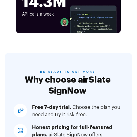
14.3M
API calls a week
BE READY TO GET MORE
Why choose airSlate
SignNow
Free 7-day trial.
Choose the plan you
need and try it risk-free.
Honest pricing for full-featured
plans.
airSlate SignNow offers