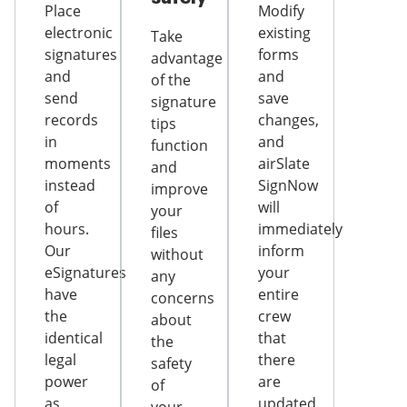
Place
Modify
electronic
existing
Take
signatures
forms
advantage
and
and
of the
send
save
signature
records
changes,
tips
in
and
function
moments
airSlate
and
instead
SignNow
improve
of
will
your
hours.
immediately
files
Our
inform
without
eSignatures
your
any
have
entire
concerns
the
crew
about
identical
that
the
legal
there
safety
power
are
of
as
updated