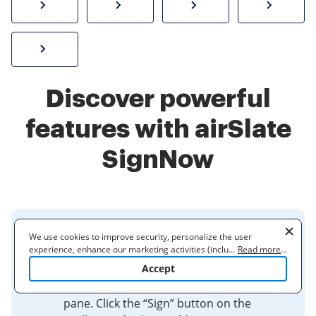
How to sign a PDF online
Create electronic signature
Send documents f
eSi
Sign W-2 form online
Discover powerful
features with airSlate
SignNow
We use cookies to improve security, personalize the user
How to sign a PDF document
experience, enhance our marketing activities (including
...
Read more
...
using signNow
cooperating with our 3rd party partners) and for other business
Accept
use. Read our
Cookie Policy
to learn more. By clicking "Accept"
Click the “Fill & Sign” button in the right
you agree to the use of cookies.
pane. Click the “Sign” button on the