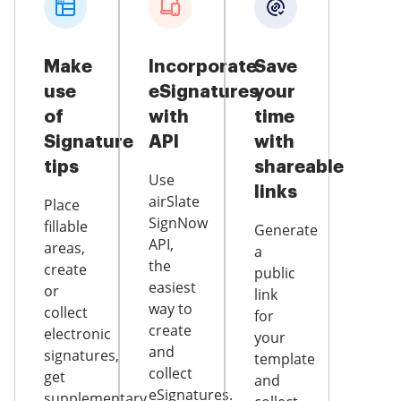
Make
Incorporate
Save
use
eSignatures
your
of
with
time
Signature
API
with
tips
shareable
Use
links
airSlate
Place
SignNow
fillable
Generate
API,
areas,
a
the
create
public
easiest
or
link
way to
collect
for
create
electronic
your
and
signatures,
template
collect
get
and
eSignatures.
supplementary