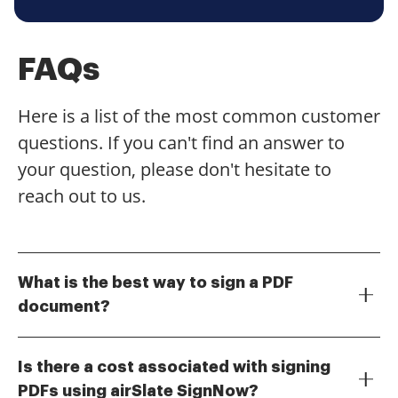
FAQs
Here is a list of the most common customer
questions. If you can't find an answer to
your question, please don't hesitate to
reach out to us.
What is the best way to sign a PDF
document?
The best way to sign a PDF document is by using
airSlate SignNow. Our platform allows you to easily
Is there a cost associated with signing
upload your PDF, add your signature, and send it
PDFs using airSlate SignNow?
securely. With just a few clicks, you can sign PDF