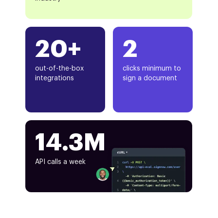
20+
2
out-of-the-box
clicks minimum to
integrations
sign a document
14.3M
API calls a week