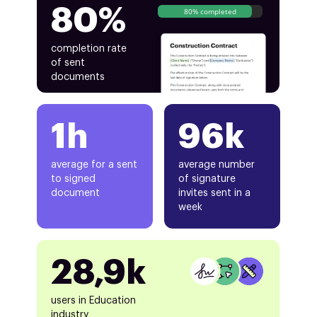
80%
80% completed
completion rate
of sent
documents
1h
96k
average for a sent
average number
to signed
of signature
document
invites sent in a
week
28,9k
users in Education
industry