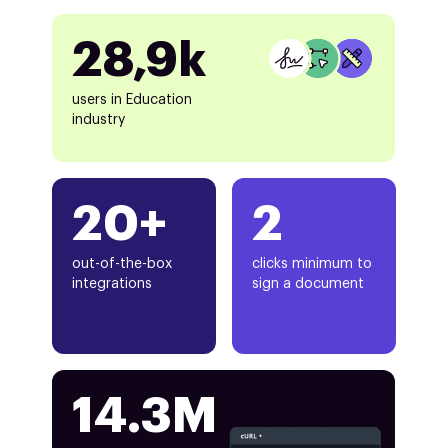
28,9k
users in Education
industry
20+
2
out-of-the-box
clicks minimum to
integrations
sign a document
14.3M