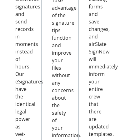
Take
signatures
forms
advantage
and
and
of the
send
save
signature
records
changes,
tips
in
and
function
moments
airSlate
and
instead
SignNow
improve
of
will
your
hours.
immediately
files
Our
inform
without
eSignatures
your
any
have
entire
concerns
the
crew
about
identical
that
the
legal
there
safety
power
are
of
as
updated
your
wet-
templates.
information.