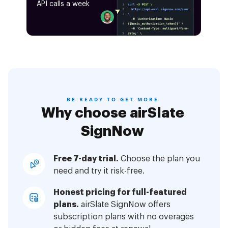
API calls a week
BE READY TO GET MORE
Why choose airSlate
SignNow
Free 7-day trial.
Choose the plan you
need and try it risk-free.
Honest pricing for full-featured
plans.
airSlate SignNow offers
subscription plans with no overages