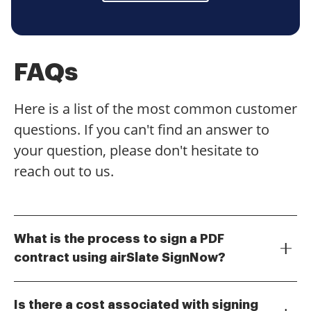
FAQs
Here is a list of the most common customer
questions. If you can't find an answer to
your question, please don't hesitate to
reach out to us.
What is the process to sign a PDF
contract using airSlate SignNow?
To sign a PDF contract with airSlate SignNow, simply
upload your document, add the necessary fields for
Is there a cost associated with signing
signatures, and invite the signers. The platform allows