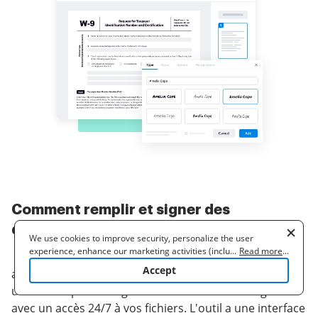
Comment remplir et signer des
documents en ligne
We use cookies to improve security, personalize the user
experience, enhance our marketing activities (including
...
Read more
...
cooperating with our 3rd party partners) and for other business
Accept
airSlate SignNow vous permet de signer rapidement
use. Read our
Cookie Policy
to learn more. By clicking "Accept"
you agree to the use of cookies.
un contrat pdf et de gérer vos documents en ligne
avec un accès 24/7 à vos fichiers. L'outil a une interface