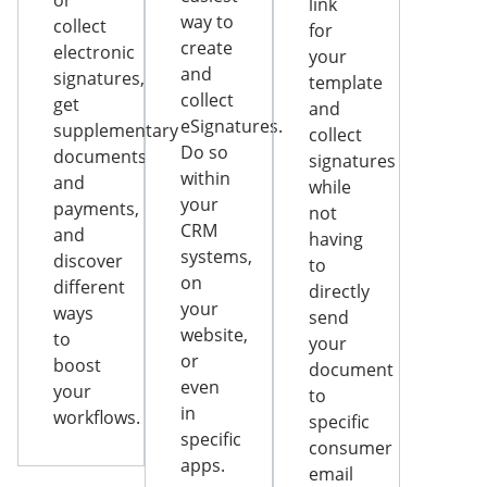
or
link
way to
collect
for
create
electronic
your
and
signatures,
template
collect
get
and
eSignatures.
supplementary
collect
Do so
documents
signatures
within
and
while
your
payments,
not
CRM
and
having
systems,
discover
to
on
different
directly
your
ways
send
website,
to
your
or
boost
document
even
your
to
in
workflows.
specific
specific
consumer
apps.
email