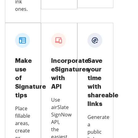
ink
ones.
Make
Incorporate
Save
use
eSignatures
your
of
with
time
Signature
API
with
tips
shareable
Use
links
airSlate
Place
SignNow
fillable
Generate
API,
areas,
a
the
create
public
easiest