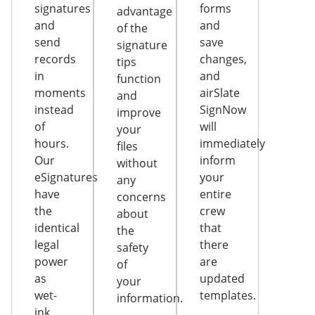
signatures
forms
advantage
and
and
of the
send
save
signature
records
changes,
tips
in
and
function
moments
airSlate
and
instead
SignNow
improve
of
will
your
hours.
immediately
files
Our
inform
without
eSignatures
your
any
have
entire
concerns
the
crew
about
identical
that
the
legal
there
safety
power
are
of
as
updated
your
wet-
templates.
information.
ink