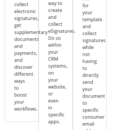
way to
collect
for
create
electronic
your
and
signatures,
template
collect
get
and
eSignatures.
supplementary
collect
Do so
documents
signatures
within
and
while
your
payments,
not
CRM
and
having
systems,
discover
to
on
different
directly
your
ways
send
website,
to
your
or
boost
document
even
your
to
in
workflows.
specific
specific
consumer
apps.
email