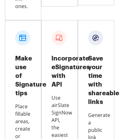
ones.
Make
Incorporate
Save
use
eSignatures
your
of
with
time
Signature
API
with
tips
shareable
Use
links
airSlate
Place
SignNow
fillable
Generate
API,
areas,
a
the
create
public
easiest
or
link