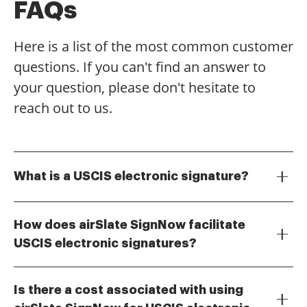
FAQs
Here is a list of the most common customer
questions. If you can't find an answer to
your question, please don't hesitate to
reach out to us.
What is a USCIS electronic signature?
A USCIS electronic signature is a digital
representation of your handwritten signature that is
How does airSlate SignNow facilitate
used to sign documents submitted to the U.S.
USCIS electronic signatures?
Citizenship and Immigration Services. This method is
airSlate SignNow provides a user-friendly platform
secure and legally binding, making it an efficient way
that allows you to create, send, and sign documents
to handle immigration paperwork. With airSlate
Is there a cost associated with using
electronically. Our solution ensures that your USCIS
SignNow, you can easily create and use USCIS