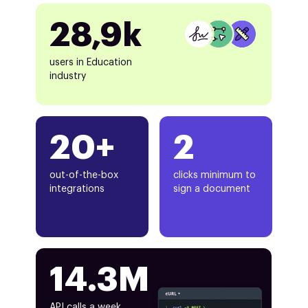
28,9k
users in Education
industry
20+
2
out-of-the-box
clicks minimum to
integrations
sign a document
14.3M
API calls a week