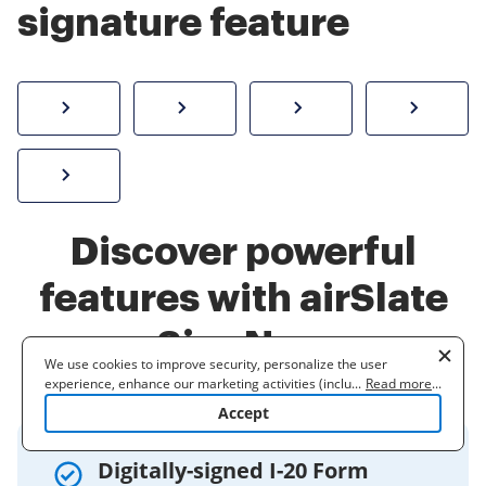
signature feature
How to sign a PDF online
Create electronic signature
Send documents f
eSi
Sign W-2 form online
Discover powerful
features with airSlate
SignNow
We use cookies to improve security, personalize the user
experience, enhance our marketing activities (including
...
Read more
...
cooperating with our 3rd party partners) and for other business
Accept
use. Read our
Cookie Policy
to learn more. By clicking "Accept"
you agree to the use of cookies.
Digitally-signed I-20 Form