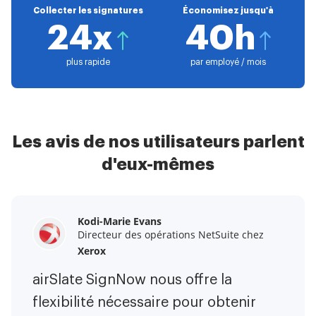
Collecter les signatures
Économisez jusqu'à
24x
40h
plus rapide
par employé / mois
Les avis de nos utilisateurs parlent
d'eux-mêmes
Kodi-Marie Evans
Samantha Jo
Megan Bond
Directeur des opérations NetSuite chez
Partenaire Entreprise Client chez
Gestion du marketing numérique chez
Yelp
Xerox
Electrolux
airSlate SignNow m'a facilité la vie.
airSlate SignNow nous offre la
Ce logiciel a ajouté de la valeur à
C'est énorme de pouvoir signer des
flexibilité nécessaire pour obtenir
notre entreprise. J'ai éliminé les