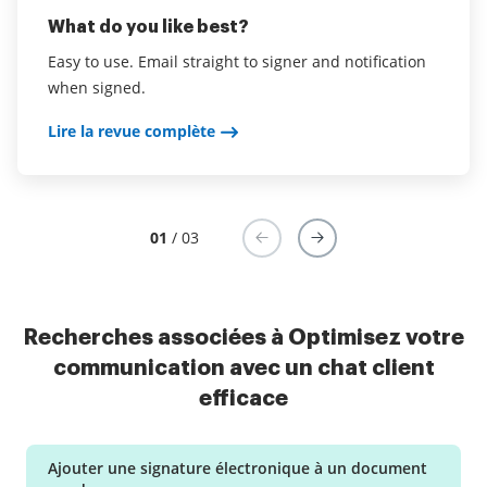
What do you like best?
What do you like best?
For me one of the best features of airSlate SignNow
is the ability to have my clients fill in much of the
Easy to use. Email straight to signer and notification
airSlate SignNow is extremely cost effective, contains
information for contracts themselves. It saves a lot of
when signed.
the necessary features, and is easy to use.
time with going back and forth.
Lire la revue complète
Lire la revue complète
Lire la revue complète
01
/ 03
Recherches associées à Optimisez votre
communication avec un chat client
efficace
Ajouter une signature électronique à un document