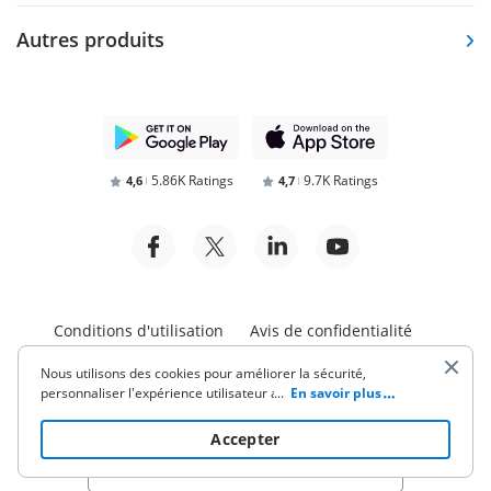
Autres produits
5.86K Ratings
9.7K Ratings
4,6
4,7
Conditions d'utilisation
Avis de confidentialité
Nous utilisons des cookies pour améliorer la sécurité,
Sécurité et conformité
personnaliser l'expérience utilisateur améliorer nos activités
...
En savoir plus
de marketing (y compris la coopération avec nos partenaires
de tiers) et pour une autre utilisation commerciale. Cliquez
ici
Accepter
pour lire notre politique de cookies. En cliquant sur «
Accepter » vous acceptez l'utilisation des cookies.