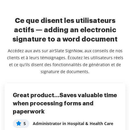
Ce que disent les utilisateurs
actifs — adding an electronic
signature to a word document
Accédez aux avis sur airSlate SignNow, aux conseils de nos
clients et à leurs témoignages. Écoutez les utilisateurs réels
et ce qu'ils disent des fonctionnalités de génération et de
signature de documents.
Great product...Saves valuable time
airSlate SignNow is a wonderful
Efficient, time-saving and stress-
when processing forms and
solution for any startup, or
relieving product!
paperwork
business on a budget
5
Julie M
5
5
Administrator in Hospital & Health Care
Omeed S
What do you like best?