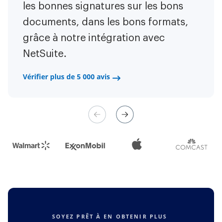
contrats en déplacement ! Il est
les bonnes signatures sur les bons
tâches répétitives. Je peux créer
désormais moins stressant de faire
documents, dans les bons formats,
des formulaires web natifs mobiles.
les choses efficacement et
grâce à notre intégration avec
Maintenant, je peux facilement
rapidement.
NetSuite.
établir des contrats de paiement via
un canal équitable et leur gestion
Vérifier plus de 5 000 avis
Vérifier plus de 5 000 avis
est très facile.
Vérifier plus de 5 000 avis
SOYEZ PRÊT À EN OBTENIR PLUS