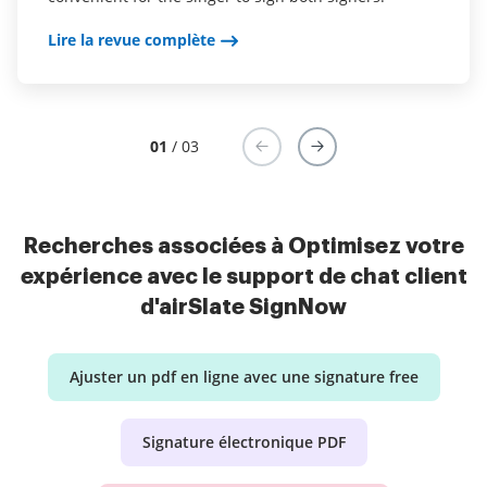
blue or other colors.
Lire la revue complète
Lire la revue complète
Lire la revue complète
01
/ 03
Recherches associées à Optimisez votre
expérience avec le support de chat client
d'airSlate SignNow
Ajuster un pdf en ligne avec une signature free
Signature électronique PDF