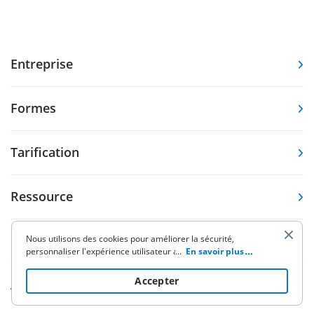
Entreprise
Formes
Tarification
Ressource
Base de connaissances
Nous utilisons des cookies pour améliorer la sécurité,
personnaliser l'expérience utilisateur améliorer nos activités
...
En savoir plus
de marketing (y compris la coopération avec nos partenaires
de tiers) et pour une autre utilisation commerciale. Cliquez
ici
Accepter
Autres produits
pour lire notre politique de cookies. En cliquant sur «
Accepter » vous acceptez l'utilisation des cookies.