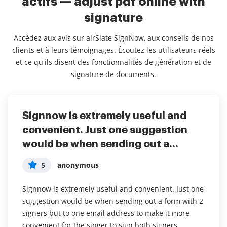
actifs — adjust pdf online with
signature
Accédez aux avis sur airSlate SignNow, aux conseils de nos
clients et à leurs témoignages. Écoutez les utilisateurs réels
et ce qu'ils disent des fonctionnalités de génération et de
signature de documents.
Signnow is extremely useful and
Easy to use. Great storage of
Is a great tool to utilize for signing
convenient. Just one suggestion
documents. Excellent workflow
documents and very convenient
would be when sending out a...
when requesting signatures of th...
especially during the p...
5
5
5
anonymous
Luis A. P
Brenda L
Signnow is extremely useful and convenient. Just one
Easy to use. Great storage of documents. Excellent
Is a great tool to utilize for signing documents and
suggestion would be when sending out a form with 2
workflow when requesting signatures of third
very convenient especially during the pandemic
signers but to one email address to make it more
parties. Good mobile app, allows signing in blue
and/or getting documents signed from those out of
convenient for the singer to sign both signers.
colored ink. Web based app should allow signing in
town.