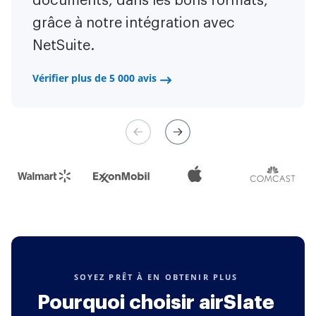
documents, dans les bons formats,
des formulaires web natifs mobiles.
les choses efficacement et
grâce à notre intégration avec
Maintenant, je peux facilement
rapidement.
NetSuite.
établir des contrats de paiement via
un canal équitable et leur gestion
Vérifier plus de 5 000 avis
Vérifier plus de 5 000 avis
est très facile.
Vérifier plus de 5 000 avis
SOYEZ PRÊT À EN OBTENIR PLUS
Pourquoi choisir airSlate