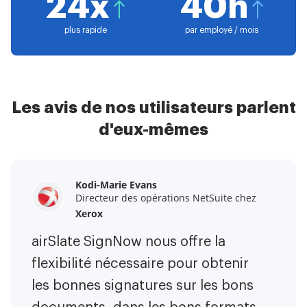
24x
40h
plus rapide
par employé / mois
Les avis de nos utilisateurs parlent
d'eux-mêmes
Kodi-Marie Evans
Samantha Jo
Megan Bond
Directeur des opérations NetSuite chez
Partenaire Entreprise Client chez
Gestion du marketing numérique chez
Yelp
Xerox
Electrolux
airSlate SignNow m'a facilité la vie.
airSlate SignNow nous offre la
Ce logiciel a ajouté de la valeur à
C'est énorme de pouvoir signer des
flexibilité nécessaire pour obtenir
notre entreprise. J'ai éliminé les
contrats en déplacement ! Il est
les bonnes signatures sur les bons
tâches répétitives. Je peux créer
désormais moins stressant de faire