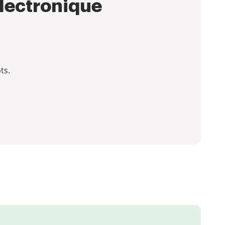
électronique
ts.