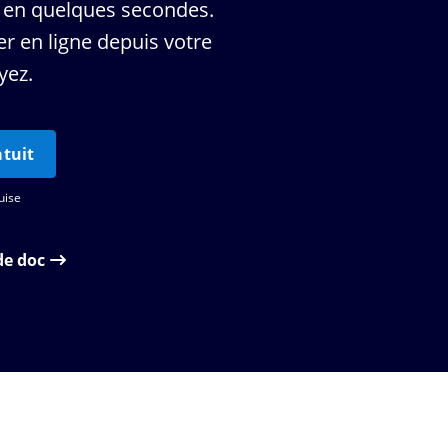
 en quelques secondes.
r en ligne depuis votre
yez.
tuit
uise
de doc