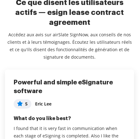
Ce que disent les utilisateurs
actifs — esign lease contract
agreement
Accédez aux avis sur airSlate SignNow, aux conseils de nos
clients et à leurs témoignages. Écoutez les utilisateurs réels
et ce qu'ils disent des fonctionnalités de génération et de
signature de documents.
Powerful and simple eSignature
Why would you use anyone else,
Great use for financial services
software
you can beat Sign Now!
5
Adam Hawryluk
5
5
Eric Lee
Joel R Medina, CPA
What do you like best?
What do you like best?
What do you like best?
Ease of use for our clients, they love it
I found that it is very fast in communication when
Very economical, straight to the point, ease of use!
Lire la revue complète
each stage of eSigning is completed. Also I like the