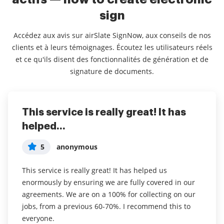
sign
Accédez aux avis sur airSlate SignNow, aux conseils de nos
clients et à leurs témoignages. Écoutez les utilisateurs réels
et ce qu'ils disent des fonctionnalités de génération et de
signature de documents.
This service is really great! It has
I've been using airSlate SignNow for
Everything has been great, really
helped...
years (since it...
easy to incorporate...
5
5
5
anonymous
Susan S
Liam R
This service is really great! It has helped us
I've been using airSlate SignNow for years (since it
Everything has been great, really easy to incorporate
enormously by ensuring we are fully covered in our
was CudaSign). I started using airSlate SignNow for
into my business. And the clients who have used
agreements. We are on a 100% for collecting on our
real estate as it was easier for my clients to use. I
your software so far have said it is very easy to
jobs, from a previous 60-70%. I recommend this to
now use it in my business for employement and
complete the necessary signatures.
everyone.
onboarding docs.