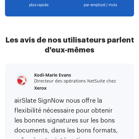
plus rapide
par employé / mois
Les avis de nos utilisateurs parlent
d'eux-mêmes
Kodi-Marie Evans
Samantha Jo
Megan Bond
Directeur des opérations NetSuite chez
Partenaire Entreprise Client chez
Gestion du marketing numérique chez
Yelp
Xerox
Electrolux
airSlate SignNow m'a facilité la vie.
airSlate SignNow nous offre la
Ce logiciel a ajouté de la valeur à
C'est énorme de pouvoir signer des
flexibilité nécessaire pour obtenir
notre entreprise. J'ai éliminé les
contrats en déplacement ! Il est
les bonnes signatures sur les bons
tâches répétitives. Je peux créer
désormais moins stressant de faire
documents, dans les bons formats,
des formulaires web natifs mobiles.
les choses efficacement et