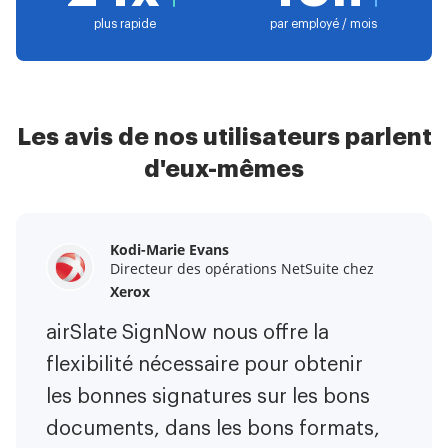
plus rapide
par employé / mois
Les avis de nos utilisateurs parlent
d'eux-mêmes
Kodi-Marie Evans
Samantha Jo
Megan Bond
Directeur des opérations NetSuite chez
Partenaire Entreprise Client chez
Gestion du marketing numérique chez
Yelp
Xerox
Electrolux
airSlate SignNow m'a facilité la vie.
airSlate SignNow nous offre la
Ce logiciel a ajouté de la valeur à
C'est énorme de pouvoir signer des
flexibilité nécessaire pour obtenir
notre entreprise. J'ai éliminé les
contrats en déplacement ! Il est
les bonnes signatures sur les bons
tâches répétitives. Je peux créer
désormais moins stressant de faire
documents, dans les bons formats,
des formulaires web natifs mobiles.