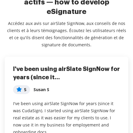
actifs — how to develop
eSignature
Accédez aux avis sur airSlate SignNow, aux conseils de nos
clients et à leurs témoignages. Écoutez les utilisateurs réels
et ce qu'ils disent des fonctionnalités de génération et de
signature de documents.
I've been using airSlate SignNow for
Everything has been great, really
I couldn't conduct my business
years (since it...
easy to incorporate...
without contracts and...
5
5
5
Susan S
Liam R
Dani P
I've been using airSlate SignNow for years (since it
Everything has been great, really easy to incorporate
I couldn't conduct my business without contracts and
was CudaSign). I started using airSlate SignNow for
into my business. And the clients who have used
this makes the hassle of downloading, printing,
real estate as it was easier for my clients to use. I
your software so far have said it is very easy to
scanning, and reuploading docs virtually seamless. I
now use it in my business for employement and
complete the necessary signatures.
don't have to worry about whether or not my clients
onboarding docs.
have printers or scanners and I don't have to pay the