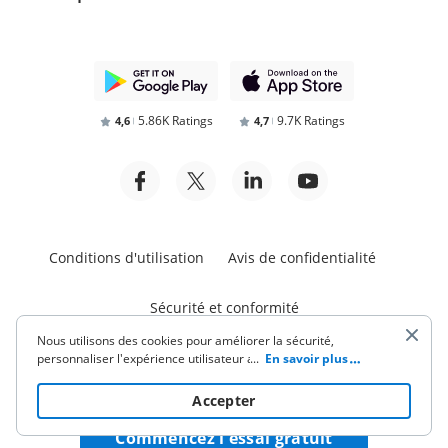
5.86K Ratings
9.7K Ratings
4,6
4,7
Conditions d'utilisation
Avis de confidentialité
Sécurité et conformité
Nous utilisons des cookies pour améliorer la sécurité,
personnaliser l'expérience utilisateur améliorer nos activités
...
En savoir plus
de marketing (y compris la coopération avec nos partenaires
de tiers) et pour une autre utilisation commerciale. Cliquez
ici
Accepter
pour lire notre politique de cookies. En cliquant sur «
Accepter » vous acceptez l'utilisation des cookies.
Commencez l'essai gratuit