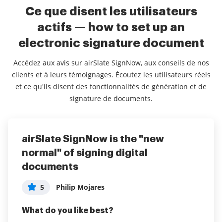
Ce que disent les utilisateurs
actifs — how to set up an
electronic signature document
Accédez aux avis sur airSlate SignNow, aux conseils de nos
clients et à leurs témoignages. Écoutez les utilisateurs réels
et ce qu'ils disent des fonctionnalités de génération et de
signature de documents.
airSlate SignNow is the "new
Shockingly easy to get started!
Catering Company using Sign Now
normal" of signing digital
5
5
McKay Anderson
User in Hospitality
documents
What do you like best?
What do you like best?
5
Philip Mojares
Really the interface was so easy to use.
I like the ability to bulk send the contract and how
much you can edit the documents to sign.
What do you like best?
Lire la revue complète