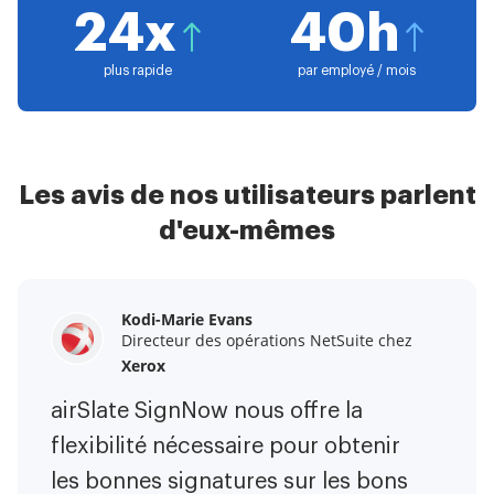
24x
40h
plus rapide
par employé / mois
Les avis de nos utilisateurs parlent
d'eux-mêmes
Kodi-Marie Evans
Samantha Jo
Megan Bond
Directeur des opérations NetSuite chez
Partenaire Entreprise Client chez
Gestion du marketing numérique chez
Yelp
Xerox
Electrolux
airSlate SignNow m'a facilité la vie.
airSlate SignNow nous offre la
Ce logiciel a ajouté de la valeur à
C'est énorme de pouvoir signer des
flexibilité nécessaire pour obtenir
notre entreprise. J'ai éliminé les
contrats en déplacement ! Il est
les bonnes signatures sur les bons
tâches répétitives. Je peux créer