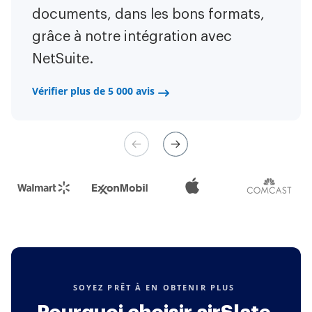
désormais moins stressant de faire
documents, dans les bons formats,
des formulaires web natifs mobiles.
les choses efficacement et
grâce à notre intégration avec
Maintenant, je peux facilement
rapidement.
NetSuite.
établir des contrats de paiement via
un canal équitable et leur gestion
Vérifier plus de 5 000 avis
Vérifier plus de 5 000 avis
est très facile.
Vérifier plus de 5 000 avis
SOYEZ PRÊT À EN OBTENIR PLUS