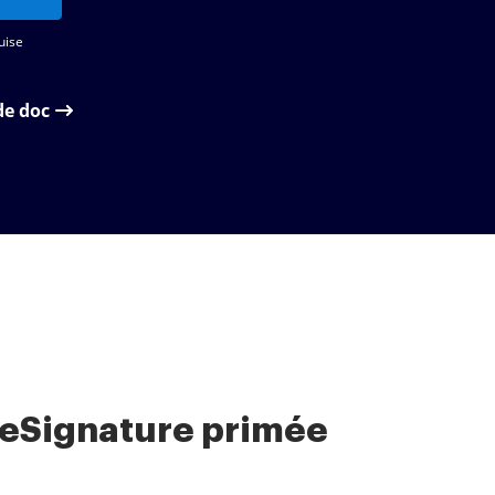
uise
de doc
 eSignature primée