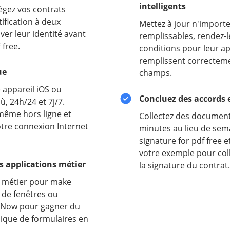
intelligents
égez vos contrats
ification à deux
Mettez à jour n'impor
er leur identité avant
remplissables, rendez-le
 free.
conditions pour leur ap
remplissent correcteme
ue
champs.
e appareil iOS ou
Concluez des accords 
, 24h/24 et 7j/7.
 même hors ligne et
Collectez des document
otre connexion Internet
minutes au lieu de sem
signature for pdf free
votre exemple pour col
s applications métier
la signature du contrat.
s métier pour make
 de fenêtres ou
ignNow pour gagner du
onique de formulaires en