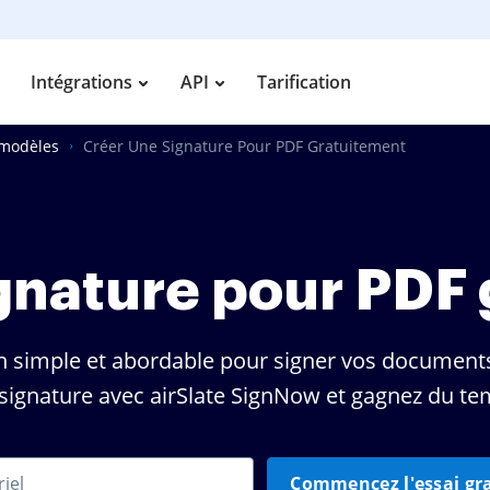
Intégrations
API
Tarification
 modèles
Créer Une Signature Pour PDF Gratuitement
gnature pour PDF
n simple et abordable pour signer vos documents
signature avec airSlate SignNow et gagnez du te
Commencez l'essai gra