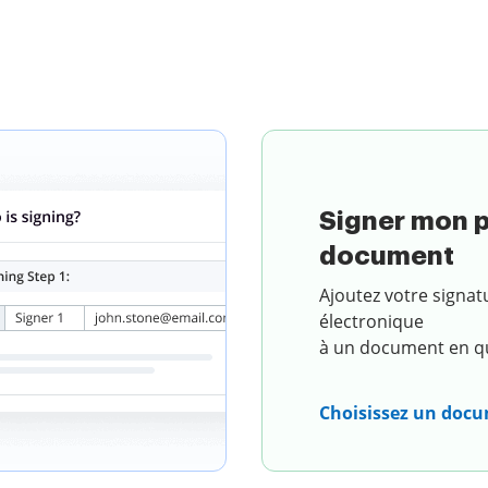
n document
Signer mon 
document
Ajoutez votre signat
électronique
à un document en qu
Choisissez un doc