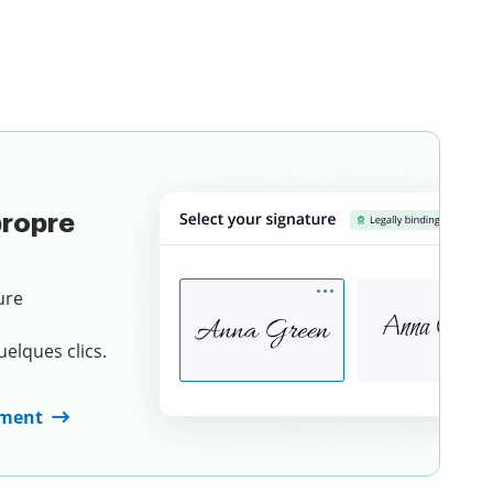
Choisissez un document
propre
ure
elques clics.
ument