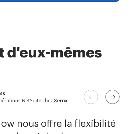
ent d'eux-mêmes
ns
pérations NetSuite chez
eprise Client chez
keting numérique chez
Yelp
Electrolux
Xerox
ow nous offre la flexibilité
ow m'a facilité la vie. C'est
ajouté de la valeur à notre