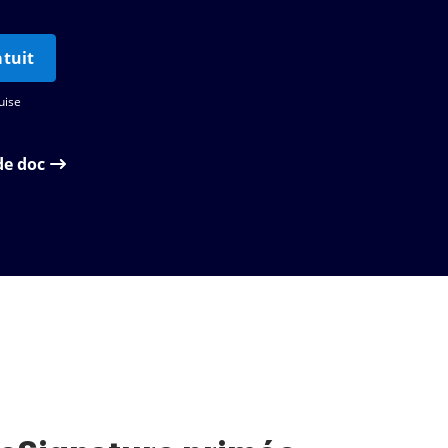
tuit
uise
de doc