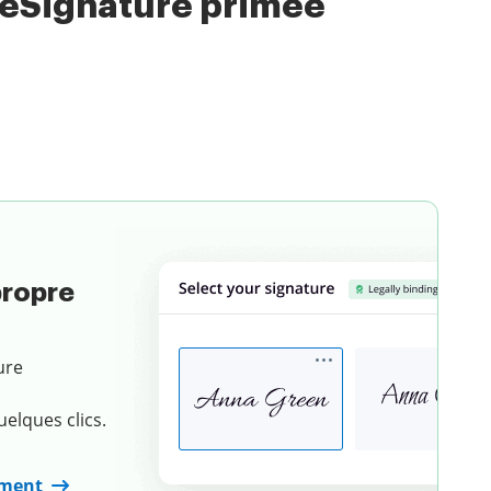
 eSignature primée
Choisissez un document
propre
ure
elques clics.
ument