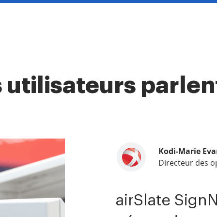
s utilisateurs parl
Kodi-Marie Eva
Samantha Jo
Megan Bond
Directeur des o
Partenaire Entr
Gestion du mar
airSlate SignN
airSlate SignN
Ce logiciel a 