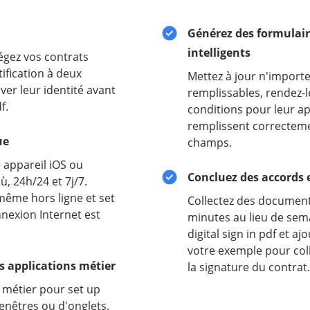
Générez des formulair
intelligents
égez vos contrats
ification à deux
Mettez à jour n'impor
er leur identité avant
remplissables, rendez-le
f.
conditions pour leur ap
remplissent correcteme
ue
champs.
e appareil iOS ou
Concluez des accords 
, 24h/24 et 7j/7.
 même hors ligne et set
Collectez des document
nnexion Internet est
minutes au lieu de sem
digital sign in pdf et
votre exemple pour col
s applications métier
la signature du contrat.
 métier pour set up
fenêtres ou d'onglets.