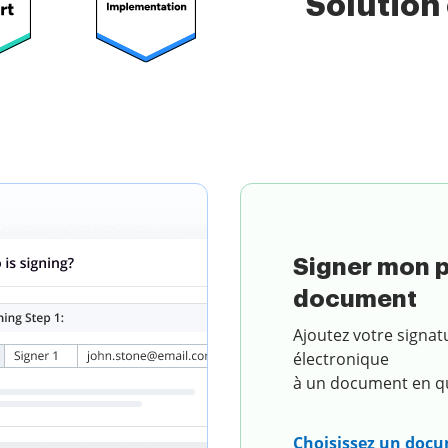
Solution
n document
Signer mon 
document
Ajoutez votre signat
électronique
à un document en qu
Choisissez un doc