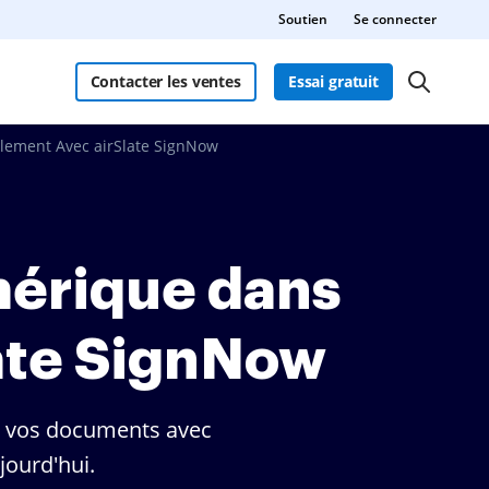
Soutien
Se connecter
Contacter les ventes
Essai gratuit
lement Avec airSlate SignNow
mérique dans
late SignNow
r vos documents avec
jourd'hui.