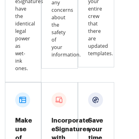
eSignatures
your
any
have
entire
concerns
the
crew
about
identical
that
the
legal
there
safety
power
are
of
as
updated
your
wet-
templates.
information.
ink
ones.
Make
Incorporate
Save
use
eSignatures
your
of
with
time