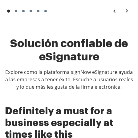
Solución confiable de
eSignature
Explore cómo la plataforma signNow eSignature ayuda
a las empresas a tener éxito. Escuche a usuarios reales
y lo que más les gusta de la firma electrónica.
Definitely a must for a
Amazing Stuff For My
Most frequently used
business especially at
Business
software we use
times like this