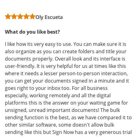
Omid A
John Allen D
Oly Escueta
What do you like best?
What do you like best?
What do you like best?
Easy to use, keeps track of everything. Very reliable
airSlate SignNow integrates flawlessly with my PC and
and error proof. Super low price.
iPhone. It has been incredibly easy to use. The
I like how its very easy to use. You can make sure it is
developers did a great job thinking about the end user
also organize as you can create folders and title your
Leer revisión completa
and functionality.
documents properly. Overall look and its interface is
user-friendly. It is very helpful for us at times like this
Leer revisión completa
where it needs a lesser person-to-person interaction,
you can get your documents signed in a minute and it
goes right to your inbox too. For all business
especially, working remotely and all the digital
platforms this is the answer on your waiting game for
unsigned, unread important documents! The bulk
sending function is the best, as we have compared it to
other similar software, some doesn't allow bulk
sending like this but Sign Now has a very generous trial