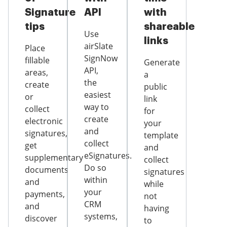
Signature
API
with
tips
shareable
Use
links
airSlate
Place
SignNow
fillable
Generate
API,
areas,
a
the
create
public
easiest
or
link
way to
collect
for
create
electronic
your
and
signatures,
template
collect
get
and
eSignatures.
supplementary
collect
Do so
documents
signatures
within
and
while
your
payments,
not
CRM
and
having
systems,
discover
to