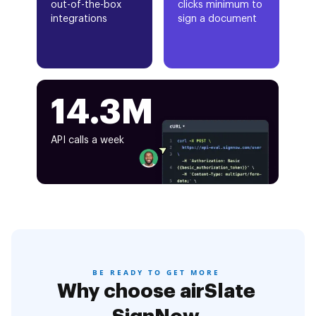
out-of-the-box
clicks minimum to
integrations
sign a document
14.3M
API calls a week
BE READY TO GET MORE
Why choose airSlate