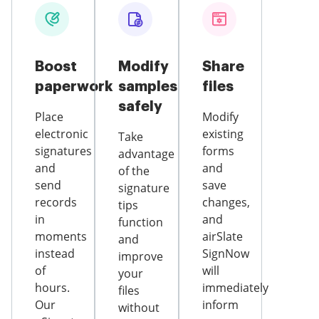
Boost
Modify
Share
paperwork
samples
files
safely
Place
Modify
electronic
existing
Take
signatures
forms
advantage
and
and
of the
send
save
signature
records
changes,
tips
in
and
function
moments
airSlate
and
instead
SignNow
improve
of
will
your
hours.
immediately
files
Our
inform
without