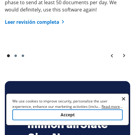
phase to send at least 50 documents per day. We
would definitely, use this software again!
Leer revisión completa
BE READY TO GET MORE
We use cookies to improve security, personalize the user
experience, enhance our marketing activities (including
...
Read more
...
Join over 28
cooperating with our 3rd party partners) and for other business
Accept
use. Read our
Cookie Policy
to learn more. By clicking "Accept"
million airSlate
you agree to the use of cookies.